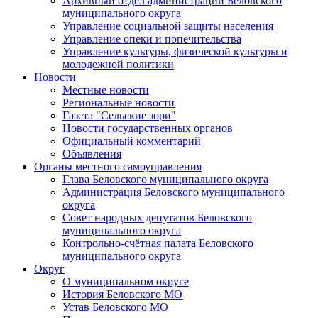
Архивный отдел администрации Беловского
муниципального округа
Управление социальной защиты населения
Управление опеки и попечительства
Управление культуры, физической культуры и
молодежной политики
Новости
Местные новости
Региональные новости
Газета "Сельские зори"
Новости государственных органов
Официальный комментарий
Объявления
Органы местного самоуправления
Глава Беловского муниципального округа
Администрация Беловского муниципального
округа
Совет народных депутатов Беловского
муниципального округа
Контрольно-счётная палата Беловского
муниципального округа
Округ
О муниципальном округе
История Беловского МО
Устав Беловского МО