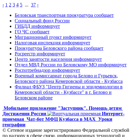
‹
1
2
3
4
5
...
37
›
Беловская транспортная прокуратура сообщает
Социальный фонд России
ГИБДД информирует
ГО ЧС сообщает
Миграционный пункт информирует
Налоговая инспекция информирует
Прокуратура Беловского района сообщает
Росреестр информирует
Центр занятости населения информирует
Отдел МВД России по Беловскому МО информирует
Роспотребнадзор информирует
Военный комиссариат города Белово и Гурьевск,
Беловского района Кемеровской области - Кузбасса
Филиал ФБУЗ "Центр Гигиены и эпидемиологии в
Кемеровской области - Кузбассе" в г. Белово и
Беловском районе
Мобильное приложение "Заступник". Помощь детям
Достижения России
Интернет-
приемная
Чат-бот МФЦ Кузбасса в MAX
Уроки
географии
© Сетевое издание зарегистрировано Федеральной службой
по надзору в сфере связи, информационных технологий и