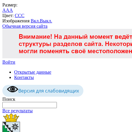
Размер:
A
A
A
Цвет:
C
C
C
Изображения
Вкл.
Выкл.
Обычная версия сайта
Войти
Открытые данные
Контакты
Версия для слабовидящих
Поиск
Все результаты