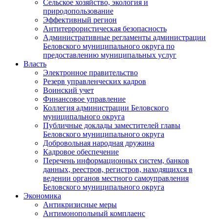
Сельское хозяйство, экология и
природопользование
Эффективный регион
Антитеррористическая безопасность
Административные регламенты администрации
Беловского муниципального округа по
предоставлению муниципальных услуг
Власть
Электронное правительство
Резерв управленческих кадров
Воинский учет
Финансовое управление
Коллегия администрации Беловского
муниципального округа
Публичные доклады заместителей главы
Беловского муниципального округа
Добровольная народная дружина
Кадровое обеспечение
Перечень информационных систем, банков
данных, реестров, регистров, находящихся в
ведении органов местного самоуправления
Беловского муниципального округа
Экономика
Антикризисные меры
Антимонопольный комплаенс