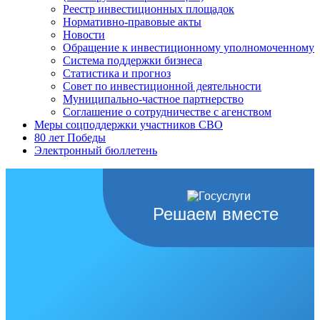
Реестр инвестиционных площадок
Нормативно-правовые акты
Новости
Обращение к инвестиционному уполномоченному
Система поддержки бизнеса
Статистика и прогноз
Совет по инвестиционной деятельности
Муниципально-частное партнерство
Соглашение о сотрудничестве с агенством
Меры соцподдержки участников СВО
80 лет Победы
Электронный бюллетень
Решаем вместе