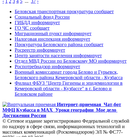
‹
1
2
3
4
5
...
37
›
Беловская транспортная прокуратура сообщает
Социальный фонд России
ГИБДД информирует
ГО ЧС сообщает
Миграционный пункт информирует
Налоговая инспекция информирует
Прокуратура Беловского района сообщает
Росреестр информирует
Центр занятости населения информирует
Отдел МВД России по Беловскому МО информирует
Роспотребнадзор информирует
Военный комиссариат города Белово и Гурьевск,
Беловского района Кемеровской области - Кузбасса
Филиал ФБУЗ "Центр Гигиены и эпидемиологии в
Кемеровской области - Кузбассе" в г. Белово и
Беловском районе
Интернет-приемная
Чат-бот
МФЦ Кузбасса в MAX
Уроки географии
Мое дело
Достижения России
© Сетевое издание зарегистрировано Федеральной службой
по надзору в сфере связи, информационных технологий и
массовых коммуникаций (Роскомнадзором) ЭЛ № ФС77-