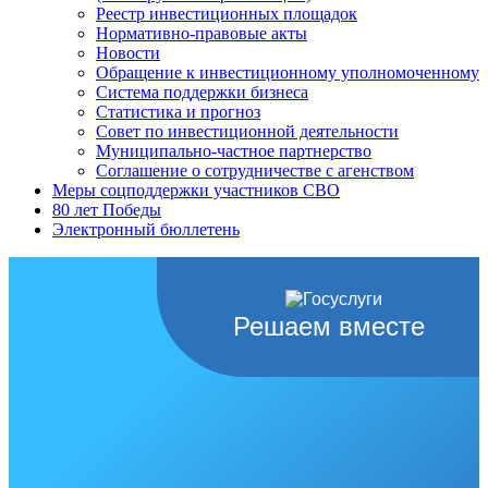
Реестр инвестиционных площадок
Нормативно-правовые акты
Новости
Обращение к инвестиционному уполномоченному
Система поддержки бизнеса
Статистика и прогноз
Совет по инвестиционной деятельности
Муниципально-частное партнерство
Соглашение о сотрудничестве с агенством
Меры соцподдержки участников СВО
80 лет Победы
Электронный бюллетень
Решаем вместе