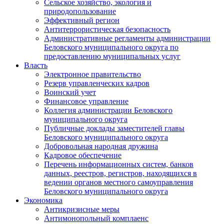
Сельское хозяйство, экология и
природопользование
Эффективный регион
Антитеррористическая безопасность
Административные регламенты администрации
Беловского муниципального округа по
предоставлению муниципальных услуг
Власть
Электронное правительство
Резерв управленческих кадров
Воинский учет
Финансовое управление
Коллегия администрации Беловского
муниципального округа
Публичные доклады заместителей главы
Беловского муниципального округа
Добровольная народная дружина
Кадровое обеспечение
Перечень информационных систем, банков
данных, реестров, регистров, находящихся в
ведении органов местного самоуправления
Беловского муниципального округа
Экономика
Антикризисные меры
Антимонопольный комплаенс