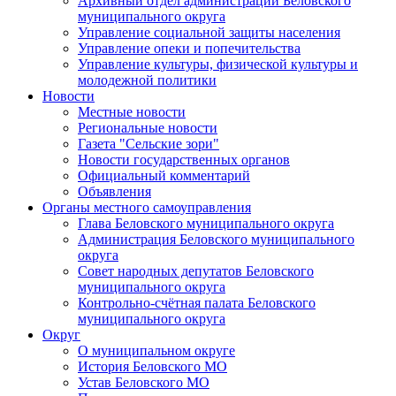
Архивный отдел администрации Беловского
муниципального округа
Управление социальной защиты населения
Управление опеки и попечительства
Управление культуры, физической культуры и
молодежной политики
Новости
Местные новости
Региональные новости
Газета "Сельские зори"
Новости государственных органов
Официальный комментарий
Объявления
Органы местного самоуправления
Глава Беловского муниципального округа
Администрация Беловского муниципального
округа
Совет народных депутатов Беловского
муниципального округа
Контрольно-счётная палата Беловского
муниципального округа
Округ
О муниципальном округе
История Беловского МО
Устав Беловского МО