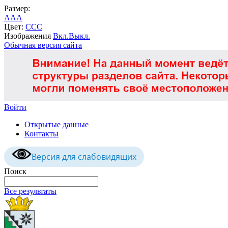
Размер:
A
A
A
Цвет:
C
C
C
Изображения
Вкл.
Выкл.
Обычная версия сайта
Войти
Открытые данные
Контакты
Версия для слабовидящих
Поиск
Все результаты