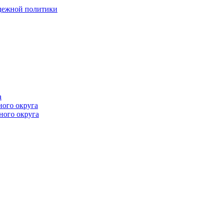
одежной политики
а
ного округа
ного округа