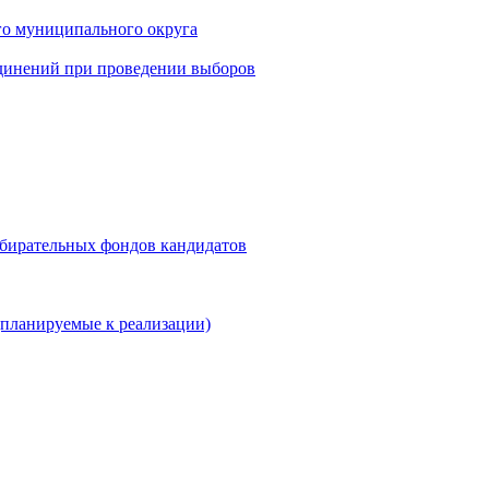
го муниципального округа
динений при проведении выборов
збирательных фондов кандидатов
планируемые к реализации)