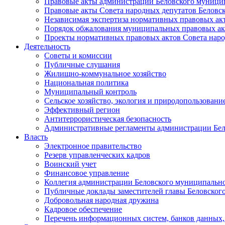
Правовые акты администрации Беловского муници
Правовые акты Совета народных депутатов Беловс
Независимая экспертиза нормативных правовых ак
Порядок обжалования муниципальных правовых ак
Проекты нормативных правовых актов Совета наро
Деятельность
Советы и комиссии
Публичные слушания
Жилищно-коммунальное хозяйство
Национальная политика
Муниципальный контроль
Сельское хозяйство, экология и природопользовани
Эффективный регион
Антитеррористическая безопасность
Административные регламенты администрации Бел
Власть
Электронное правительство
Резерв управленческих кадров
Воинский учет
Финансовое управление
Коллегия администрации Беловского муниципально
Публичные доклады заместителей главы Беловског
Добровольная народная дружина
Кадровое обеспечение
Перечень информационных систем, банков данных, 