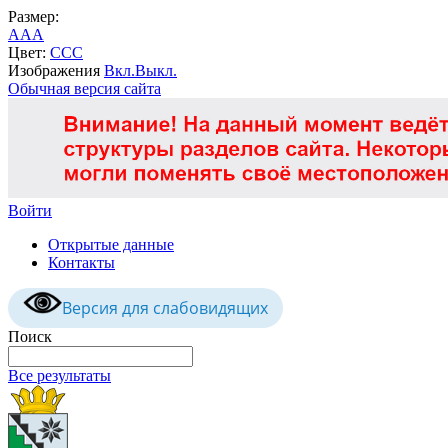
Размер:
A
A
A
Цвет:
C
C
C
Изображения
Вкл.
Выкл.
Обычная версия сайта
Войти
Открытые данные
Контакты
Версия для слабовидящих
Поиск
Все результаты