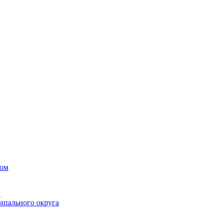
вом
в
ипального округа