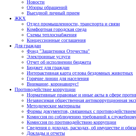
Новости
Обзоры обращений
Выездной личный прием
ЖКХ
Отдел промышленности, транспорта и связи
Комфортная городская среда
Схемы теплоснабжения
Концессионные соглашения
Для граждан
Фонд "Защитники Отечества"
Электронные услуги
Отчет об исполнении бюджета
Бюджет для граждан
Интерактивная карта отлова бездомных животных
Горячие линии для населения
Внимание, коронавирус!
Противодействие коррупции
Нормативные правовые и иные акты в сфере проти
Независимая общественная антикоррупционная экс
Методические материалы
Формы документов, связанных с противодействием
Комиссия по соблюдению требований к служебному
Комиссия по противодействию коррупции
Сведения о доходах, расходах, об имуществе и обяз
Доклады и отчеты