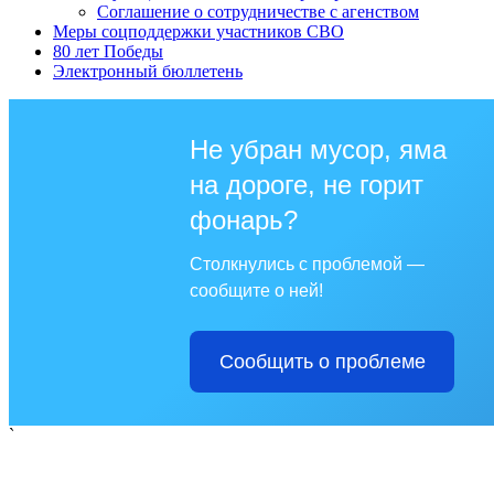
Соглашение о сотрудничестве с агенством
Меры соцподдержки участников СВО
80 лет Победы
Электронный бюллетень
Не убран мусор, яма
на дороге, не горит
фонарь?
Столкнулись с проблемой —
сообщите о ней!
Сообщить о проблеме
`