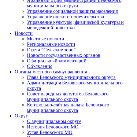
Архивный отдел администрации Беловского
муниципального округа
Управление социальной защиты населения
Управление опеки и попечительства
Управление культуры, физической культуры и
молодежной политики
Новости
Местные новости
Региональные новости
Газета "Сельские зори"
Новости государственных органов
Официальный комментарий
Объявления
Органы местного самоуправления
Глава Беловского муниципального округа
Администрация Беловского муниципального
округа
Совет народных депутатов Беловского
муниципального округа
Контрольно-счётная палата Беловского
муниципального округа
Округ
О муниципальном округе
История Беловского МО
Устав Беловского МО