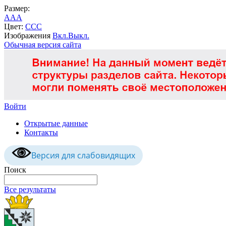
Размер:
A
A
A
Цвет:
C
C
C
Изображения
Вкл.
Выкл.
Обычная версия сайта
Войти
Открытые данные
Контакты
Версия для слабовидящих
Поиск
Все результаты