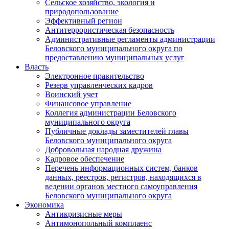
Сельское хозяйство, экология и
природопользование
Эффективный регион
Антитеррористическая безопасность
Административные регламенты администрации
Беловского муниципального округа по
предоставлению муниципальных услуг
Власть
Электронное правительство
Резерв управленческих кадров
Воинский учет
Финансовое управление
Коллегия администрации Беловского
муниципального округа
Публичные доклады заместителей главы
Беловского муниципального округа
Добровольная народная дружина
Кадровое обеспечение
Перечень информационных систем, банков
данных, реестров, регистров, находящихся в
ведении органов местного самоуправления
Беловского муниципального округа
Экономика
Антикризисные меры
Антимонопольный комплаенс