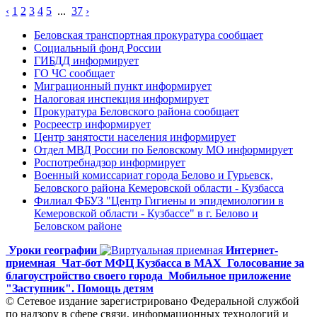
‹
1
2
3
4
5
...
37
›
Беловская транспортная прокуратура сообщает
Социальный фонд России
ГИБДД информирует
ГО ЧС сообщает
Миграционный пункт информирует
Налоговая инспекция информирует
Прокуратура Беловского района сообщает
Росреестр информирует
Центр занятости населения информирует
Отдел МВД России по Беловскому МО информирует
Роспотребнадзор информирует
Военный комиссариат города Белово и Гурьевск,
Беловского района Кемеровской области - Кузбасса
Филиал ФБУЗ "Центр Гигиены и эпидемиологии в
Кемеровской области - Кузбассе" в г. Белово и
Беловском районе
Уроки географии
Интернет-
приемная
Чат-бот МФЦ Кузбасса в MAX
Голосование за
благоустройство своего города
Мобильное приложение
"Заступник". Помощь детям
© Сетевое издание зарегистрировано Федеральной службой
по надзору в сфере связи, информационных технологий и