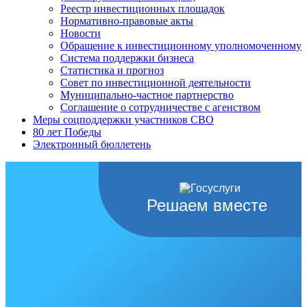
Реестр инвестиционных площадок
Нормативно-правовые акты
Новости
Обращение к инвестиционному уполномоченному
Система поддержки бизнеса
Статистика и прогноз
Совет по инвестиционной деятельности
Муниципально-частное партнерство
Соглашение о сотрудничестве с агенством
Меры соцподдержки участников СВО
80 лет Победы
Электронный бюллетень
Решаем вместе