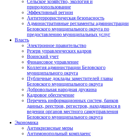
Сельское хозяйство, экология и
природопользование
Эффективный регион
Антитеррористическая безопасность
Административные регламенты администрации
Беловского муниципального округа по
предоставлению муниципальных услуг
Власть
Электронное правительство
Резерв управленческих кадров
Воинский учет
Финансовое управление
Коллегия администрации Беловского
муниципального округа
Публичные доклады заместителей главы
Беловского муниципального округа
Добровольная народная дружина
Кадровое обеспечение
Перечень информационных систем, банков
данных, реестров, регистров, находящихся в
ведении органов местного самоуправления
Беловского муниципального округа
Экономика
Антикризисные меры
Антимонопольный комплаенс