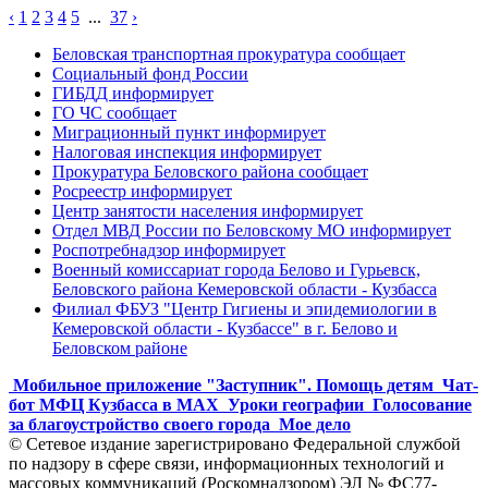
‹
1
2
3
4
5
...
37
›
Беловская транспортная прокуратура сообщает
Социальный фонд России
ГИБДД информирует
ГО ЧС сообщает
Миграционный пункт информирует
Налоговая инспекция информирует
Прокуратура Беловского района сообщает
Росреестр информирует
Центр занятости населения информирует
Отдел МВД России по Беловскому МО информирует
Роспотребнадзор информирует
Военный комиссариат города Белово и Гурьевск,
Беловского района Кемеровской области - Кузбасса
Филиал ФБУЗ "Центр Гигиены и эпидемиологии в
Кемеровской области - Кузбассе" в г. Белово и
Беловском районе
Мобильное приложение "Заступник". Помощь детям
Чат-
бот МФЦ Кузбасса в MAX
Уроки географии
Голосование
за благоустройство своего города
Мое дело
© Сетевое издание зарегистрировано Федеральной службой
по надзору в сфере связи, информационных технологий и
массовых коммуникаций (Роскомнадзором) ЭЛ № ФС77-