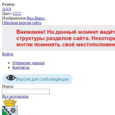
Размер:
A
A
A
Цвет:
C
C
C
Изображения
Вкл.
Выкл.
Обычная версия сайта
Войти
Открытые данные
Контакты
Версия для слабовидящих
Поиск
Все результаты