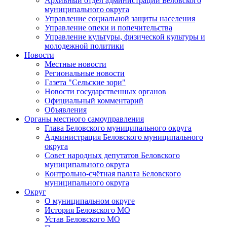
Архивный отдел администрации Беловского
муниципального округа
Управление социальной защиты населения
Управление опеки и попечительства
Управление культуры, физической культуры и
молодежной политики
Новости
Местные новости
Региональные новости
Газета "Сельские зори"
Новости государственных органов
Официальный комментарий
Объявления
Органы местного самоуправления
Глава Беловского муниципального округа
Администрация Беловского муниципального
округа
Совет народных депутатов Беловского
муниципального округа
Контрольно-счётная палата Беловского
муниципального округа
Округ
О муниципальном округе
История Беловского МО
Устав Беловского МО