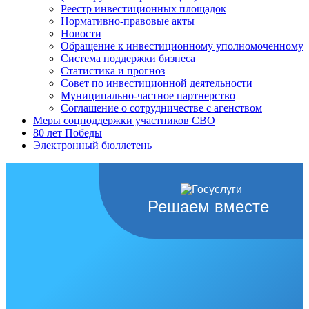
Реестр инвестиционных площадок
Нормативно-правовые акты
Новости
Обращение к инвестиционному уполномоченному
Система поддержки бизнеса
Статистика и прогноз
Совет по инвестиционной деятельности
Муниципально-частное партнерство
Соглашение о сотрудничестве с агенством
Меры соцподдержки участников СВО
80 лет Победы
Электронный бюллетень
Решаем вместе