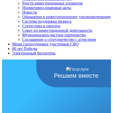
Реестр инвестиционных площадок
Нормативно-правовые акты
Новости
Обращение к инвестиционному уполномоченному
Система поддержки бизнеса
Статистика и прогноз
Совет по инвестиционной деятельности
Муниципально-частное партнерство
Соглашение о сотрудничестве с агенством
Меры соцподдержки участников СВО
80 лет Победы
Электронный бюллетень
Решаем вместе