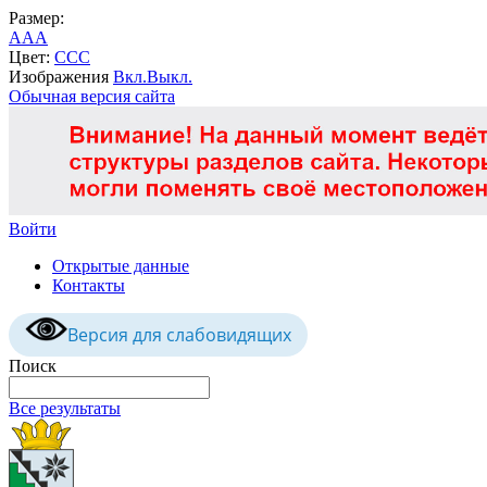
Размер:
A
A
A
Цвет:
C
C
C
Изображения
Вкл.
Выкл.
Обычная версия сайта
Войти
Открытые данные
Контакты
Версия для слабовидящих
Поиск
Все результаты