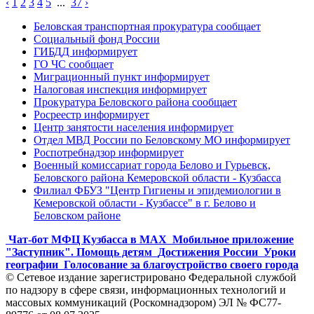
‹
1
2
3
4
5
...
37
›
Беловская транспортная прокуратура сообщает
Социальный фонд России
ГИБДД информирует
ГО ЧС сообщает
Миграционный пункт информирует
Налоговая инспекция информирует
Прокуратура Беловского района сообщает
Росреестр информирует
Центр занятости населения информирует
Отдел МВД России по Беловскому МО информирует
Роспотребнадзор информирует
Военный комиссариат города Белово и Гурьевск,
Беловского района Кемеровской области - Кузбасса
Филиал ФБУЗ "Центр Гигиены и эпидемиологии в
Кемеровской области - Кузбассе" в г. Белово и
Беловском районе
Чат-бот МФЦ Кузбасса в MAX
Мобильное приложение
"Заступник". Помощь детям
Достижения России
Уроки
географии
Голосование за благоустройство своего города
© Сетевое издание зарегистрировано Федеральной службой
по надзору в сфере связи, информационных технологий и
массовых коммуникаций (Роскомнадзором) ЭЛ № ФС77-