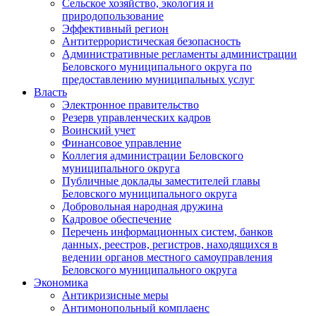
Сельское хозяйство, экология и
природопользование
Эффективный регион
Антитеррористическая безопасность
Административные регламенты администрации
Беловского муниципального округа по
предоставлению муниципальных услуг
Власть
Электронное правительство
Резерв управленческих кадров
Воинский учет
Финансовое управление
Коллегия администрации Беловского
муниципального округа
Публичные доклады заместителей главы
Беловского муниципального округа
Добровольная народная дружина
Кадровое обеспечение
Перечень информационных систем, банков
данных, реестров, регистров, находящихся в
ведении органов местного самоуправления
Беловского муниципального округа
Экономика
Антикризисные меры
Антимонопольный комплаенс