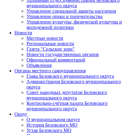
Архивный отдел администрации Беловского
муниципального округа
Управление социальной защиты населения
Управление опеки и попечительства
Управление культуры, физической культуры и
молодежной политики
Новости
Местные новости
Региональные новости
Газета "Сельские зори"
Новости государственных органов
Официальный комментарий
Объявления
Органы местного самоуправления
Глава Беловского муниципального округа
Администрация Беловского муниципального
округа
Совет народных депутатов Беловского
муниципального округа
Контрольно-счётная палата Беловского
муниципального округа
Округ
О муниципальном округе
История Беловского МО
Устав Беловского МО