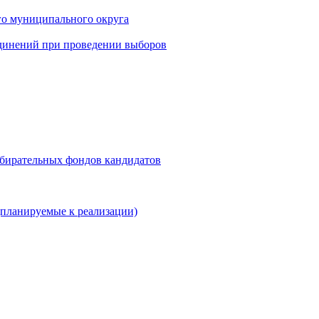
го муниципального округа
динений при проведении выборов
збирательных фондов кандидатов
планируемые к реализации)