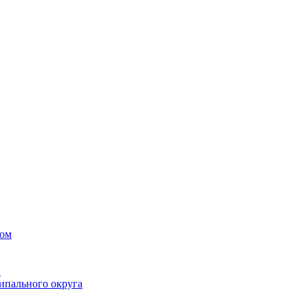
вом
в
ипального округа