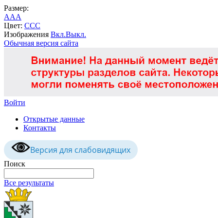
Размер:
A
A
A
Цвет:
C
C
C
Изображения
Вкл.
Выкл.
Обычная версия сайта
Войти
Открытые данные
Контакты
Версия для слабовидящих
Поиск
Все результаты