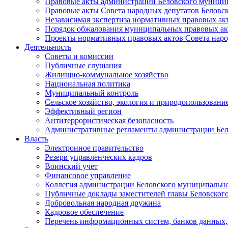
Правовые акты администрации Беловского муници
Правовые акты Совета народных депутатов Беловс
Независимая экспертиза нормативных правовых ак
Порядок обжалования муниципальных правовых ак
Проекты нормативных правовых актов Совета наро
Деятельность
Советы и комиссии
Публичные слушания
Жилищно-коммунальное хозяйство
Национальная политика
Муниципальный контроль
Сельское хозяйство, экология и природопользовани
Эффективный регион
Антитеррористическая безопасность
Административные регламенты администрации Бел
Власть
Электронное правительство
Резерв управленческих кадров
Воинский учет
Финансовое управление
Коллегия администрации Беловского муниципально
Публичные доклады заместителей главы Беловског
Добровольная народная дружина
Кадровое обеспечение
Перечень информационных систем, банков данных, 