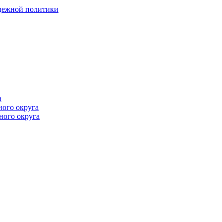
одежной политики
а
ного округа
ного округа