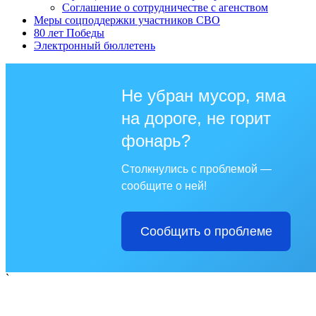
Соглашение о сотрудничестве с агенством
Меры соцподдержки участников СВО
80 лет Победы
Электронный бюллетень
Не убран мусор, яма
на дороге, не горит
фонарь?
Столкнулись с проблемой —
сообщите о ней!
Сообщить о проблеме
`