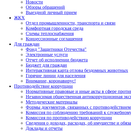
Новости
Обзоры обращений
Выездной личный прием
ЖКХ
Отдел промышленности, транспорта и связи
Комфортная городская среда
Схемы теплоснабжения
Концессионные соглашения
Для граждан
Фонд "Защитники Отечества"
Электронные услуги
Отчет об исполнении бюджета
Бюджет для граждан
Интерактивная карта отлова бездомных животных
Горячие линии для населения
Внимание, коронавирус!
Противодействие коррупции
Нормативные правовые и иные акты в сфере проти
Независимая общественная антикоррупционная экс
Методические материалы
Формы документов, связанных с противодействием
Комиссия по соблюдению требований к служебному
Комиссия по противодействию коррупции
Сведения о доходах, расходах, об имуществе и обяз
Доклады и отчеты