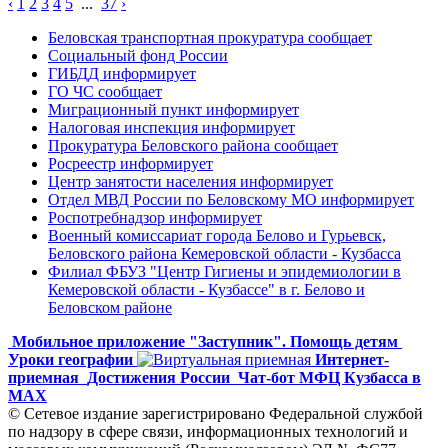
‹
1
2
3
4
5
...
37
›
Беловская транспортная прокуратура сообщает
Социальный фонд России
ГИБДД информирует
ГО ЧС сообщает
Миграционный пункт информирует
Налоговая инспекция информирует
Прокуратура Беловского района сообщает
Росреестр информирует
Центр занятости населения информирует
Отдел МВД России по Беловскому МО информирует
Роспотребнадзор информирует
Военный комиссариат города Белово и Гурьевск,
Беловского района Кемеровской области - Кузбасса
Филиал ФБУЗ "Центр Гигиены и эпидемиологии в
Кемеровской области - Кузбассе" в г. Белово и
Беловском районе
Мобильное приложение "Заступник". Помощь детям
Уроки географии
Интернет-
приемная
Достижения России
Чат-бот МФЦ Кузбасса в
MAX
© Сетевое издание зарегистрировано Федеральной службой
по надзору в сфере связи, информационных технологий и