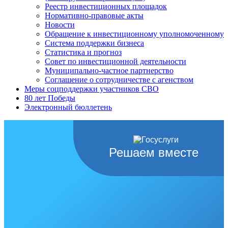
Реестр инвестиционных площадок
Нормативно-правовые акты
Новости
Обращение к инвестиционному уполномоченному
Система поддержки бизнеса
Статистика и прогноз
Совет по инвестиционной деятельности
Муниципально-частное партнерство
Соглашение о сотрудничестве с агенством
Меры соцподдержки участников СВО
80 лет Победы
Электронный бюллетень
Решаем вместе