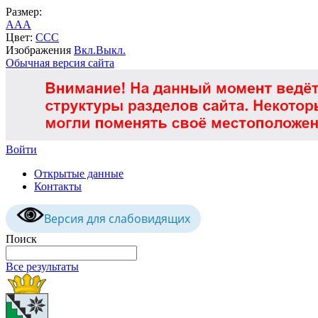
Размер:
A
A
A
Цвет:
C
C
C
Изображения
Вкл.
Выкл.
Обычная версия сайта
Войти
Открытые данные
Контакты
Версия для слабовидящих
Поиск
Все результаты