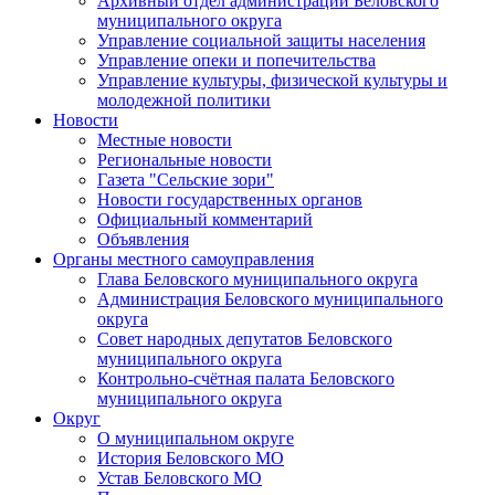
Архивный отдел администрации Беловского
муниципального округа
Управление социальной защиты населения
Управление опеки и попечительства
Управление культуры, физической культуры и
молодежной политики
Новости
Местные новости
Региональные новости
Газета "Сельские зори"
Новости государственных органов
Официальный комментарий
Объявления
Органы местного самоуправления
Глава Беловского муниципального округа
Администрация Беловского муниципального
округа
Совет народных депутатов Беловского
муниципального округа
Контрольно-счётная палата Беловского
муниципального округа
Округ
О муниципальном округе
История Беловского МО
Устав Беловского МО