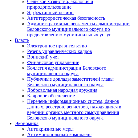
Сельское хозяйство, экология и
природопользование
Эффективный регион
Антитеррористическая безопасность
Административные регламенты администрации
Беловского муниципального округа по
предоставлению муниципальных услуг
Власть
Электронное правительство
Резерв управленческих кадров
Воинский учет
Финансовое управление
Коллегия администрации Беловского
муниципального округа
Публичные доклады заместителей главы
Беловского муниципального округа
Добровольная народная дружина
Кадровое обеспечение
Перечень информационных систем, банков
данных, реестров, регистров, находящихся в
ведении органов местного самоуправления
Беловского муниципального округа
Экономика
Антикризисные меры
Антимонопольный комплаенс