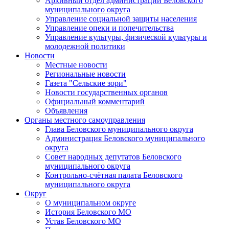
Архивный отдел администрации Беловского
муниципального округа
Управление социальной защиты населения
Управление опеки и попечительства
Управление культуры, физической культуры и
молодежной политики
Новости
Местные новости
Региональные новости
Газета "Сельские зори"
Новости государственных органов
Официальный комментарий
Объявления
Органы местного самоуправления
Глава Беловского муниципального округа
Администрация Беловского муниципального
округа
Совет народных депутатов Беловского
муниципального округа
Контрольно-счётная палата Беловского
муниципального округа
Округ
О муниципальном округе
История Беловского МО
Устав Беловского МО