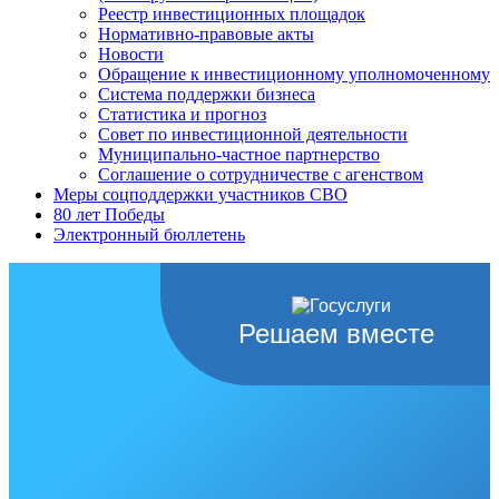
Реестр инвестиционных площадок
Нормативно-правовые акты
Новости
Обращение к инвестиционному уполномоченному
Система поддержки бизнеса
Статистика и прогноз
Совет по инвестиционной деятельности
Муниципально-частное партнерство
Соглашение о сотрудничестве с агенством
Меры соцподдержки участников СВО
80 лет Победы
Электронный бюллетень
Решаем вместе