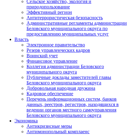
Сельское хозяйство, экология и
природопользование
Эффективный регион
Антитеррористическая безопасность
Административные регламенты администрации
Беловского муниципального округа по
предоставлению муниципальных услуг
Власть
Электронное правительство
Резерв управленческих кадров
Воинский учет
Финансовое управление
Коллегия администрации Беловского
муниципального округа
Публичные доклады заместителей главы
Беловского муниципального округа
Добровольная народная дружина
Кадровое обеспечение
Перечень информационных систем, банков
данных, реестров, регистров, находящихся в
ведении органов местного самоуправления
Беловского муниципального округа
Экономика
Антикризисные меры
Антимонопольный комплаенс