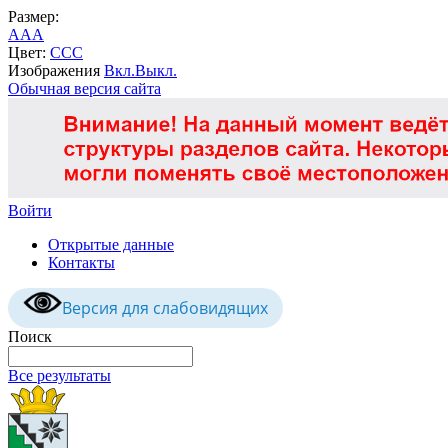
Размер:
A
A
A
Цвет:
C
C
C
Изображения
Вкл.
Выкл.
Обычная версия сайта
Войти
Открытые данные
Контакты
Версия для слабовидящих
Поиск
Все результаты