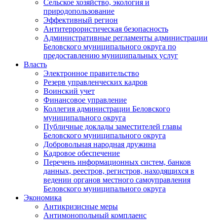
Сельское хозяйство, экология и
природопользование
Эффективный регион
Антитеррористическая безопасность
Административные регламенты администрации
Беловского муниципального округа по
предоставлению муниципальных услуг
Власть
Электронное правительство
Резерв управленческих кадров
Воинский учет
Финансовое управление
Коллегия администрации Беловского
муниципального округа
Публичные доклады заместителей главы
Беловского муниципального округа
Добровольная народная дружина
Кадровое обеспечение
Перечень информационных систем, банков
данных, реестров, регистров, находящихся в
ведении органов местного самоуправления
Беловского муниципального округа
Экономика
Антикризисные меры
Антимонопольный комплаенс