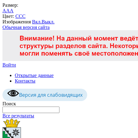
Размер:
A
A
A
Цвет:
C
C
C
Изображения
Вкл.
Выкл.
Обычная версия сайта
Войти
Открытые данные
Контакты
Версия для слабовидящих
Поиск
Все результаты