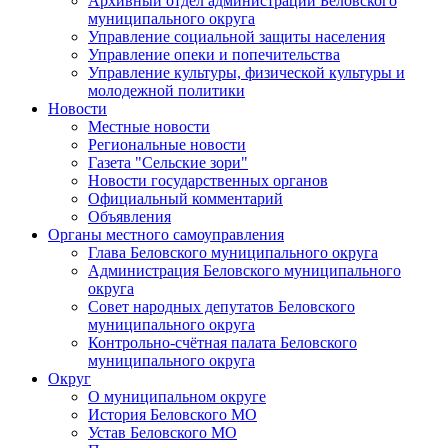
Архивный отдел администрации Беловского
муниципального округа
Управление социальной защиты населения
Управление опеки и попечительства
Управление культуры, физической культуры и
молодежной политики
Новости
Местные новости
Региональные новости
Газета "Сельские зори"
Новости государственных органов
Официальный комментарий
Объявления
Органы местного самоуправления
Глава Беловского муниципального округа
Администрация Беловского муниципального
округа
Совет народных депутатов Беловского
муниципального округа
Контрольно-счётная палата Беловского
муниципального округа
Округ
О муниципальном округе
История Беловского МО
Устав Беловского МО