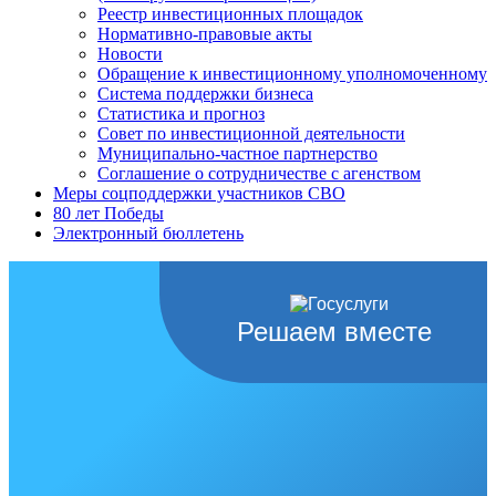
Реестр инвестиционных площадок
Нормативно-правовые акты
Новости
Обращение к инвестиционному уполномоченному
Система поддержки бизнеса
Статистика и прогноз
Совет по инвестиционной деятельности
Муниципально-частное партнерство
Соглашение о сотрудничестве с агенством
Меры соцподдержки участников СВО
80 лет Победы
Электронный бюллетень
Решаем вместе