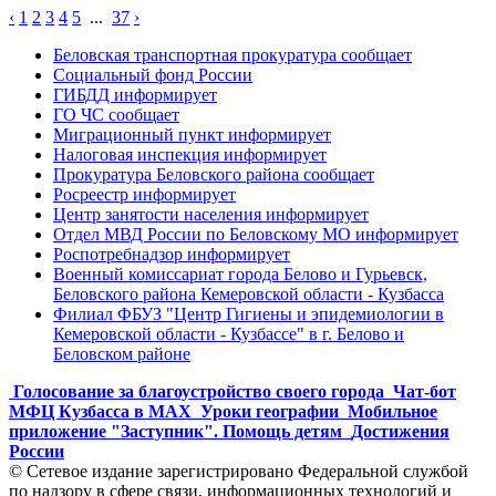
‹
1
2
3
4
5
...
37
›
Беловская транспортная прокуратура сообщает
Социальный фонд России
ГИБДД информирует
ГО ЧС сообщает
Миграционный пункт информирует
Налоговая инспекция информирует
Прокуратура Беловского района сообщает
Росреестр информирует
Центр занятости населения информирует
Отдел МВД России по Беловскому МО информирует
Роспотребнадзор информирует
Военный комиссариат города Белово и Гурьевск,
Беловского района Кемеровской области - Кузбасса
Филиал ФБУЗ "Центр Гигиены и эпидемиологии в
Кемеровской области - Кузбассе" в г. Белово и
Беловском районе
Голосование за благоустройство своего города
Чат-бот
МФЦ Кузбасса в MAX
Уроки географии
Мобильное
приложение "Заступник". Помощь детям
Достижения
России
© Сетевое издание зарегистрировано Федеральной службой
по надзору в сфере связи, информационных технологий и