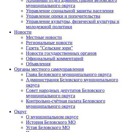
Архивный отдел администрации Беловского
муниципального округа
Управление социальной защиты населения
Управление опеки и попечительства
Управление культуры, физической культуры и
молодежной политики
Новости
Местные новости
Региональные новости
Газета "Сельские зори"
Новости государственных органов
Официальный комментарий
Объявления
Органы местного самоуправления
Глава Беловского муниципального округа
Администрация Беловского муниципального
округа
Совет народных депутатов Беловского
муниципального округа
Контрольно-счётная палата Беловского
муниципального округа
Округ
О муниципальном округе
История Беловского МО
Устав Беловского МО