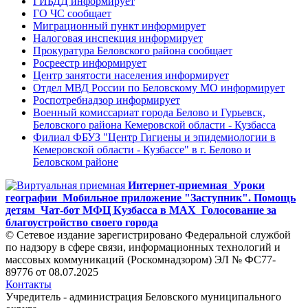
ГИБДД информирует
ГО ЧС сообщает
Миграционный пункт информирует
Налоговая инспекция информирует
Прокуратура Беловского района сообщает
Росреестр информирует
Центр занятости населения информирует
Отдел МВД России по Беловскому МО информирует
Роспотребнадзор информирует
Военный комиссариат города Белово и Гурьевск,
Беловского района Кемеровской области - Кузбасса
Филиал ФБУЗ "Центр Гигиены и эпидемиологии в
Кемеровской области - Кузбассе" в г. Белово и
Беловском районе
Интернет-приемная
Уроки
географии
Мобильное приложение "Заступник". Помощь
детям
Чат-бот МФЦ Кузбасса в MAX
Голосование за
благоустройство своего города
© Сетевое издание зарегистрировано Федеральной службой
по надзору в сфере связи, информационных технологий и
массовых коммуникаций (Роскомнадзором) ЭЛ № ФС77-
89776 от 08.07.2025
Контакты
Учредитель - администрация Беловского муниципального