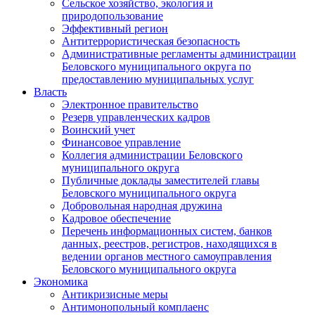
Сельское хозяйство, экология и
природопользование
Эффективный регион
Антитеррористическая безопасность
Административные регламенты администрации
Беловского муниципального округа по
предоставлению муниципальных услуг
Власть
Электронное правительство
Резерв управленческих кадров
Воинский учет
Финансовое управление
Коллегия администрации Беловского
муниципального округа
Публичные доклады заместителей главы
Беловского муниципального округа
Добровольная народная дружина
Кадровое обеспечение
Перечень информационных систем, банков
данных, реестров, регистров, находящихся в
ведении органов местного самоуправления
Беловского муниципального округа
Экономика
Антикризисные меры
Антимонопольный комплаенс