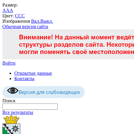
Размер:
A
A
A
Цвет:
C
C
C
Изображения
Вкл.
Выкл.
Обычная версия сайта
Войти
Открытые данные
Контакты
Версия для слабовидящих
Поиск
Все результаты