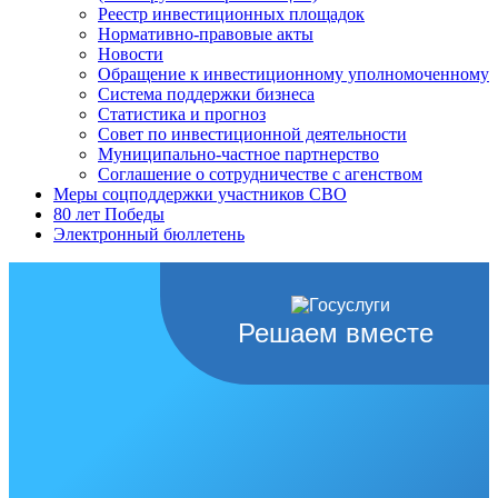
Реестр инвестиционных площадок
Нормативно-правовые акты
Новости
Обращение к инвестиционному уполномоченному
Система поддержки бизнеса
Статистика и прогноз
Совет по инвестиционной деятельности
Муниципально-частное партнерство
Соглашение о сотрудничестве с агенством
Меры соцподдержки участников СВО
80 лет Победы
Электронный бюллетень
Решаем вместе