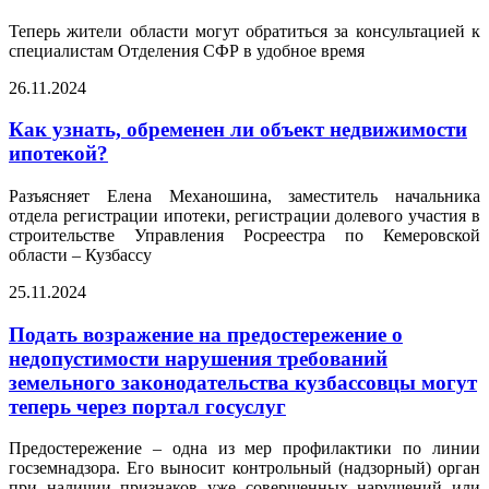
Теперь жители области могут обратиться за консультацией к
специалистам Отделения СФР в удобное время
26.11.2024
Как узнать, обременен ли объект недвижимости
ипотекой?
Разъясняет Елена Механошина, заместитель начальника
отдела регистрации ипотеки, регистрации долевого участия в
строительстве Управления Росреестра по Кемеровской
области – Кузбассу
25.11.2024
Подать возражение на предостережение о
недопустимости нарушения требований
земельного законодательства кузбассовцы могут
теперь через портал госуслуг
Предостережение – одна из мер профилактики по линии
госземнадзора. Его выносит контрольный (надзорный) орган
при наличии признаков уже совершенных нарушений или