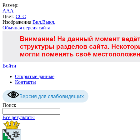
Размер:
A
A
A
Цвет:
C
C
C
Изображения
Вкл.
Выкл.
Обычная версия сайта
Войти
Открытые данные
Контакты
Версия для слабовидящих
Поиск
Все результаты