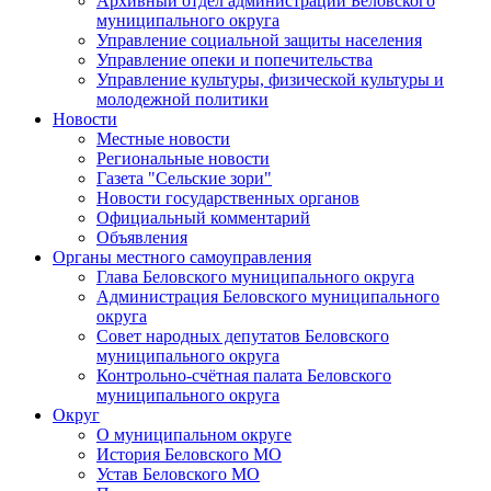
Архивный отдел администрации Беловского
муниципального округа
Управление социальной защиты населения
Управление опеки и попечительства
Управление культуры, физической культуры и
молодежной политики
Новости
Местные новости
Региональные новости
Газета "Сельские зори"
Новости государственных органов
Официальный комментарий
Объявления
Органы местного самоуправления
Глава Беловского муниципального округа
Администрация Беловского муниципального
округа
Совет народных депутатов Беловского
муниципального округа
Контрольно-счётная палата Беловского
муниципального округа
Округ
О муниципальном округе
История Беловского МО
Устав Беловского МО