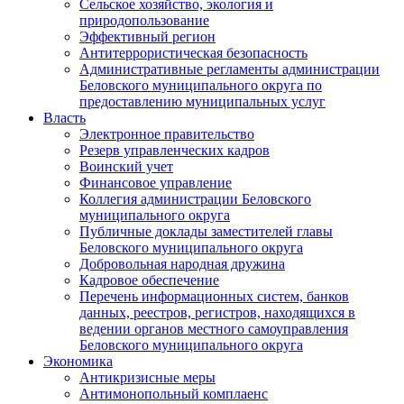
Сельское хозяйство, экология и
природопользование
Эффективный регион
Антитеррористическая безопасность
Административные регламенты администрации
Беловского муниципального округа по
предоставлению муниципальных услуг
Власть
Электронное правительство
Резерв управленческих кадров
Воинский учет
Финансовое управление
Коллегия администрации Беловского
муниципального округа
Публичные доклады заместителей главы
Беловского муниципального округа
Добровольная народная дружина
Кадровое обеспечение
Перечень информационных систем, банков
данных, реестров, регистров, находящихся в
ведении органов местного самоуправления
Беловского муниципального округа
Экономика
Антикризисные меры
Антимонопольный комплаенс