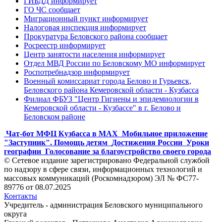
ГИБДД информирует
ГО ЧС сообщает
Миграционный пункт информирует
Налоговая инспекция информирует
Прокуратура Беловского района сообщает
Росреестр информирует
Центр занятости населения информирует
Отдел МВД России по Беловскому МО информирует
Роспотребнадзор информирует
Военный комиссариат города Белово и Гурьевск,
Беловского района Кемеровской области - Кузбасса
Филиал ФБУЗ "Центр Гигиены и эпидемиологии в
Кемеровской области - Кузбассе" в г. Белово и
Беловском районе
Чат-бот МФЦ Кузбасса в MAX
Мобильное приложение
"Заступник". Помощь детям
Достижения России
Уроки
географии
Голосование за благоустройство своего города
© Сетевое издание зарегистрировано Федеральной службой
по надзору в сфере связи, информационных технологий и
массовых коммуникаций (Роскомнадзором) ЭЛ № ФС77-
89776 от 08.07.2025
Контакты
Учредитель - администрация Беловского муниципального
округа