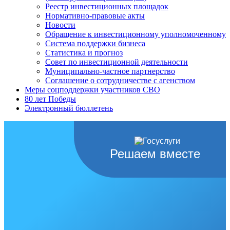
Реестр инвестиционных площадок
Нормативно-правовые акты
Новости
Обращение к инвестиционному уполномоченному
Система поддержки бизнеса
Статистика и прогноз
Совет по инвестиционной деятельности
Муниципально-частное партнерство
Соглашение о сотрудничестве с агенством
Меры соцподдержки участников СВО
80 лет Победы
Электронный бюллетень
Решаем вместе