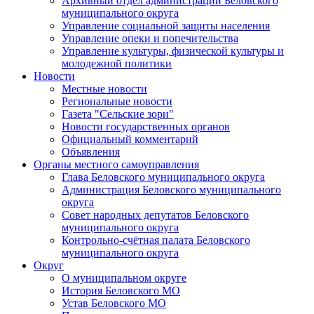
Архивный отдел администрации Беловского
муниципального округа
Управление социальной защиты населения
Управление опеки и попечительства
Управление культуры, физической культуры и
молодежной политики
Новости
Местные новости
Региональные новости
Газета "Сельские зори"
Новости государственных органов
Официальный комментарий
Объявления
Органы местного самоуправления
Глава Беловского муниципального округа
Администрация Беловского муниципального
округа
Совет народных депутатов Беловского
муниципального округа
Контрольно-счётная палата Беловского
муниципального округа
Округ
О муниципальном округе
История Беловского МО
Устав Беловского МО