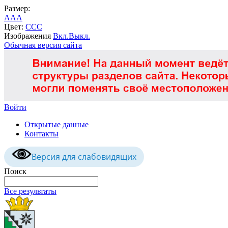
Размер:
A
A
A
Цвет:
C
C
C
Изображения
Вкл.
Выкл.
Обычная версия сайта
Войти
Открытые данные
Контакты
Версия для слабовидящих
Поиск
Все результаты