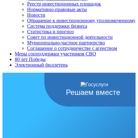
Реестр инвестиционных площадок
Нормативно-правовые акты
Новости
Обращение к инвестиционному уполномоченному
Система поддержки бизнеса
Статистика и прогноз
Совет по инвестиционной деятельности
Муниципально-частное партнерство
Соглашение о сотрудничестве с агенством
Меры соцподдержки участников СВО
80 лет Победы
Электронный бюллетень
Решаем вместе