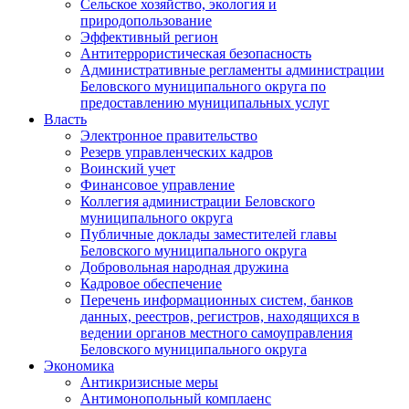
Сельское хозяйство, экология и
природопользование
Эффективный регион
Антитеррористическая безопасность
Административные регламенты администрации
Беловского муниципального округа по
предоставлению муниципальных услуг
Власть
Электронное правительство
Резерв управленческих кадров
Воинский учет
Финансовое управление
Коллегия администрации Беловского
муниципального округа
Публичные доклады заместителей главы
Беловского муниципального округа
Добровольная народная дружина
Кадровое обеспечение
Перечень информационных систем, банков
данных, реестров, регистров, находящихся в
ведении органов местного самоуправления
Беловского муниципального округа
Экономика
Антикризисные меры
Антимонопольный комплаенс