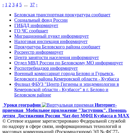
‹
1
2
3
4
5
...
37
›
Беловская транспортная прокуратура сообщает
Социальный фонд России
ГИБДД информирует
ГО ЧС сообщает
Миграционный пункт информирует
Налоговая инспекция информирует
Прокуратура Беловского района сообщает
Росреестр информирует
Центр занятости населения информирует
Отдел МВД России по Беловскому МО информирует
Роспотребнадзор информирует
Военный комиссариат города Белово и Гурьевск,
Беловского района Кемеровской области - Кузбасса
Филиал ФБУЗ "Центр Гигиены и эпидемиологии в
Кемеровской области - Кузбассе" в г. Белово и
Беловском районе
Уроки географии
Интернет-
приемная
Мобильное приложение "Заступник". Помощь
детям
Достижения России
Чат-бот МФЦ Кузбасса в MAX
© Сетевое издание зарегистрировано Федеральной службой
по надзору в сфере связи, информационных технологий и
массовых коммуникаций (Роскомнадзором) ЭЛ № ФС77-