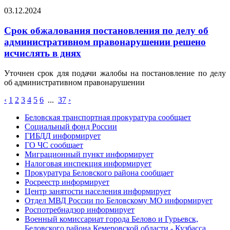
03.12.2024
Срок обжалования постановления по делу об
административном правонарушении решено
исчислять в днях
Уточнен срок для подачи жалобы на постановление по делу
об административном правонарушении
‹
1
2
3
4
5
6
...
37
›
Беловская транспортная прокуратура сообщает
Социальный фонд России
ГИБДД информирует
ГО ЧС сообщает
Миграционный пункт информирует
Налоговая инспекция информирует
Прокуратура Беловского района сообщает
Росреестр информирует
Центр занятости населения информирует
Отдел МВД России по Беловскому МО информирует
Роспотребнадзор информирует
Военный комиссариат города Белово и Гурьевск,
Беловского района Кемеровской области - Кузбасса