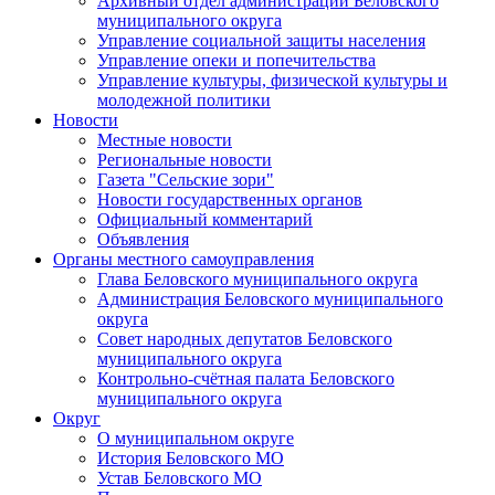
Архивный отдел администрации Беловского
муниципального округа
Управление социальной защиты населения
Управление опеки и попечительства
Управление культуры, физической культуры и
молодежной политики
Новости
Местные новости
Региональные новости
Газета "Сельские зори"
Новости государственных органов
Официальный комментарий
Объявления
Органы местного самоуправления
Глава Беловского муниципального округа
Администрация Беловского муниципального
округа
Совет народных депутатов Беловского
муниципального округа
Контрольно-счётная палата Беловского
муниципального округа
Округ
О муниципальном округе
История Беловского МО
Устав Беловского МО