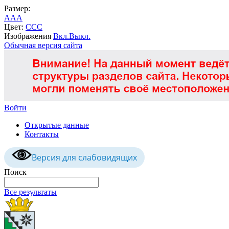
Размер:
A
A
A
Цвет:
C
C
C
Изображения
Вкл.
Выкл.
Обычная версия сайта
Войти
Открытые данные
Контакты
Версия для слабовидящих
Поиск
Все результаты