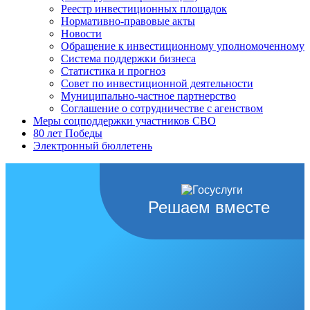
Реестр инвестиционных площадок
Нормативно-правовые акты
Новости
Обращение к инвестиционному уполномоченному
Система поддержки бизнеса
Статистика и прогноз
Совет по инвестиционной деятельности
Муниципально-частное партнерство
Соглашение о сотрудничестве с агенством
Меры соцподдержки участников СВО
80 лет Победы
Электронный бюллетень
Решаем вместе