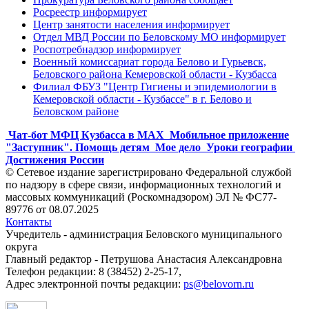
Росреестр информирует
Центр занятости населения информирует
Отдел МВД России по Беловскому МО информирует
Роспотребнадзор информирует
Военный комиссариат города Белово и Гурьевск,
Беловского района Кемеровской области - Кузбасса
Филиал ФБУЗ "Центр Гигиены и эпидемиологии в
Кемеровской области - Кузбассе" в г. Белово и
Беловском районе
Чат-бот МФЦ Кузбасса в MAX
Мобильное приложение
"Заступник". Помощь детям
Мое дело
Уроки географии
Достижения России
© Сетевое издание зарегистрировано Федеральной службой
по надзору в сфере связи, информационных технологий и
массовых коммуникаций (Роскомнадзором) ЭЛ № ФС77-
89776 от 08.07.2025
Контакты
Учредитель - администрация Беловского муниципального
округа
Главный редактор - Петрушова Анастасия Александровна
Телефон редакции: 8 (38452) 2-25-17,
Адрес электронной почты редакции:
ps@belovorn.ru