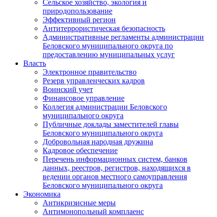
Сельское хозяйство, экология и
природопользование
Эффективный регион
Антитеррористическая безопасность
Административные регламенты администрации
Беловского муниципального округа по
предоставлению муниципальных услуг
Власть
Электронное правительство
Резерв управленческих кадров
Воинский учет
Финансовое управление
Коллегия администрации Беловского
муниципального округа
Публичные доклады заместителей главы
Беловского муниципального округа
Добровольная народная дружина
Кадровое обеспечение
Перечень информационных систем, банков
данных, реестров, регистров, находящихся в
ведении органов местного самоуправления
Беловского муниципального округа
Экономика
Антикризисные меры
Антимонопольный комплаенс