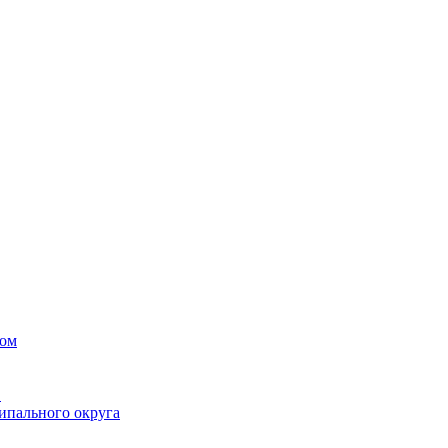
вом
в
ипального округа