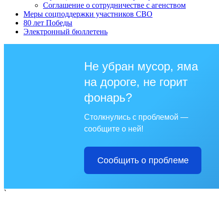
Соглашение о сотрудничестве с агенством
Меры соцподдержки участников СВО
80 лет Победы
Электронный бюллетень
Не убран мусор, яма
на дороге, не горит
фонарь?
Столкнулись с проблемой —
сообщите о ней!
Сообщить о проблеме
`