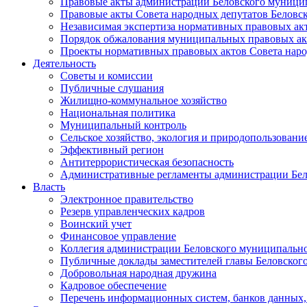
Правовые акты администрации Беловского муници
Правовые акты Совета народных депутатов Беловс
Независимая экспертиза нормативных правовых ак
Порядок обжалования муниципальных правовых ак
Проекты нормативных правовых актов Совета наро
Деятельность
Советы и комиссии
Публичные слушания
Жилищно-коммунальное хозяйство
Национальная политика
Муниципальный контроль
Сельское хозяйство, экология и природопользовани
Эффективный регион
Антитеррористическая безопасность
Административные регламенты администрации Бел
Власть
Электронное правительство
Резерв управленческих кадров
Воинский учет
Финансовое управление
Коллегия администрации Беловского муниципально
Публичные доклады заместителей главы Беловског
Добровольная народная дружина
Кадровое обеспечение
Перечень информационных систем, банков данных, 