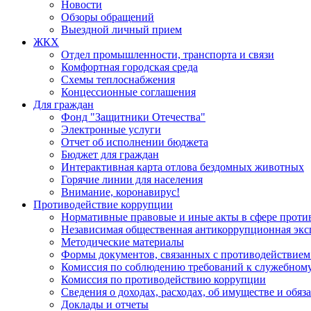
Новости
Обзоры обращений
Выездной личный прием
ЖКХ
Отдел промышленности, транспорта и связи
Комфортная городская среда
Схемы теплоснабжения
Концессионные соглашения
Для граждан
Фонд "Защитники Отечества"
Электронные услуги
Отчет об исполнении бюджета
Бюджет для граждан
Интерактивная карта отлова бездомных животных
Горячие линии для населения
Внимание, коронавирус!
Противодействие коррупции
Нормативные правовые и иные акты в сфере проти
Независимая общественная антикоррупционная экс
Методические материалы
Формы документов, связанных с противодействием
Комиссия по соблюдению требований к служебному
Комиссия по противодействию коррупции
Сведения о доходах, расходах, об имуществе и обяз
Доклады и отчеты