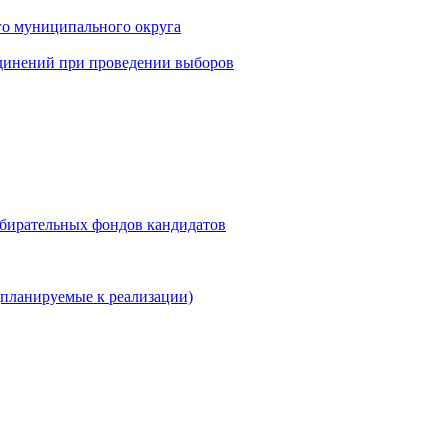
го муниципального округа
динений при проведении выборов
збирательных фондов кандидатов
планируемые к реализации)