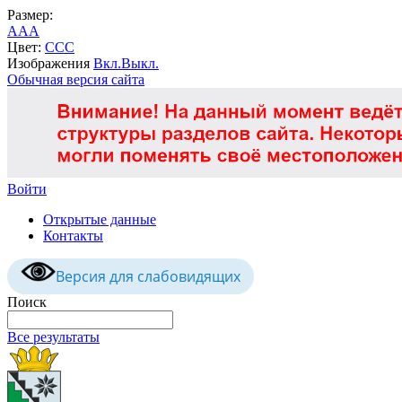
Размер:
A
A
A
Цвет:
C
C
C
Изображения
Вкл.
Выкл.
Обычная версия сайта
Войти
Открытые данные
Контакты
Версия для слабовидящих
Поиск
Все результаты