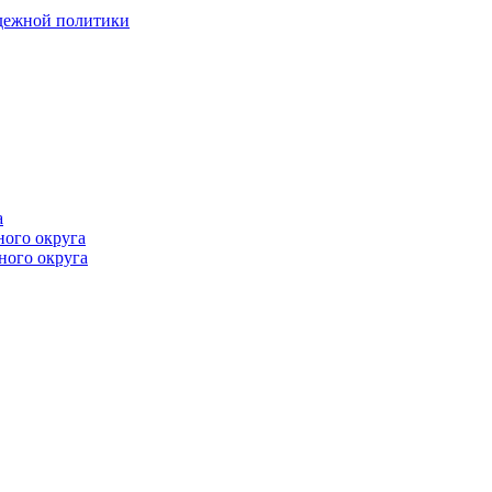
одежной политики
а
ного округа
ного округа