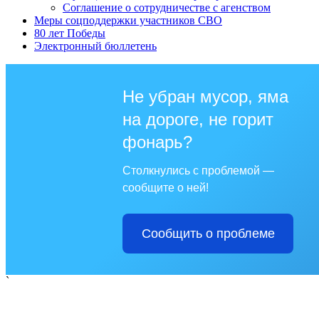
Соглашение о сотрудничестве с агенством
Меры соцподдержки участников СВО
80 лет Победы
Электронный бюллетень
Не убран мусор, яма
на дороге, не горит
фонарь?
Столкнулись с проблемой —
сообщите о ней!
Сообщить о проблеме
`