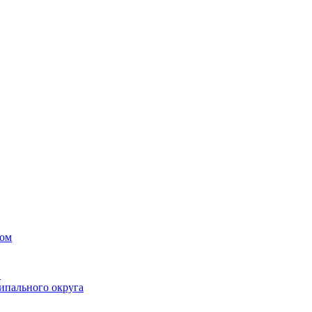
вом
в
ипального округа