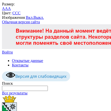
Размер:
A
A
A
Цвет:
C
C
C
Изображения
Вкл.
Выкл.
Обычная версия сайта
Войти
Открытые данные
Контакты
Версия для слабовидящих
Поиск
Все результаты