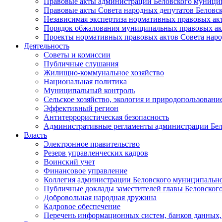
Правовые акты администрации Беловского муници
Правовые акты Совета народных депутатов Беловс
Независимая экспертиза нормативных правовых ак
Порядок обжалования муниципальных правовых ак
Проекты нормативных правовых актов Совета наро
Деятельность
Советы и комиссии
Публичные слушания
Жилищно-коммунальное хозяйство
Национальная политика
Муниципальный контроль
Сельское хозяйство, экология и природопользовани
Эффективный регион
Антитеррористическая безопасность
Административные регламенты администрации Бел
Власть
Электронное правительство
Резерв управленческих кадров
Воинский учет
Финансовое управление
Коллегия администрации Беловского муниципально
Публичные доклады заместителей главы Беловског
Добровольная народная дружина
Кадровое обеспечение
Перечень информационных систем, банков данных, 