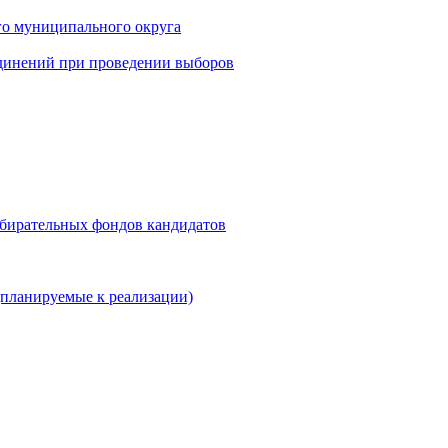
го муниципального округа
динений при проведении выборов
збирательных фондов кандидатов
планируемые к реализации)