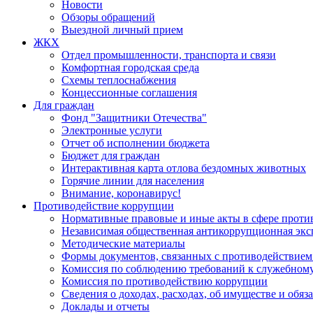
Новости
Обзоры обращений
Выездной личный прием
ЖКХ
Отдел промышленности, транспорта и связи
Комфортная городская среда
Схемы теплоснабжения
Концессионные соглашения
Для граждан
Фонд "Защитники Отечества"
Электронные услуги
Отчет об исполнении бюджета
Бюджет для граждан
Интерактивная карта отлова бездомных животных
Горячие линии для населения
Внимание, коронавирус!
Противодействие коррупции
Нормативные правовые и иные акты в сфере проти
Независимая общественная антикоррупционная экс
Методические материалы
Формы документов, связанных с противодействием
Комиссия по соблюдению требований к служебному
Комиссия по противодействию коррупции
Сведения о доходах, расходах, об имуществе и обяз
Доклады и отчеты