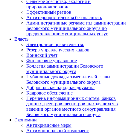
Сельское хозяйство, экология и
природопользование
Эффективный регион
Антитеррористическая безопасность
Административные регламенты администрации
Беловского муниципального округа по
предоставлению муниципальных услуг
Власть
Электронное правительство
Резерв управленческих кадров
Воинский учет
Финансовое управление
Коллегия администрации Беловского
муниципального округа
Публичные доклады заместителей главы
Беловского муниципального округа
Добровольная народная дружина
Кадровое обеспечение
Перечень информационных систем, банков
данных, реестров, регистров, находящихся в
ведении органов местного самоуправления
Беловского муниципального округа
Экономика
Антикризисные меры
Антимонопольный комплаенс