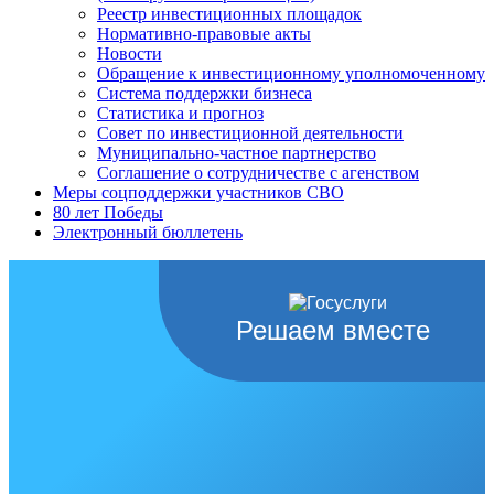
Реестр инвестиционных площадок
Нормативно-правовые акты
Новости
Обращение к инвестиционному уполномоченному
Система поддержки бизнеса
Статистика и прогноз
Совет по инвестиционной деятельности
Муниципально-частное партнерство
Соглашение о сотрудничестве с агенством
Меры соцподдержки участников СВО
80 лет Победы
Электронный бюллетень
Решаем вместе