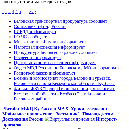
или отсутствии маломерных судов
‹
1
2
3
4
5
...
37
›
Беловская транспортная прокуратура сообщает
Социальный фонд России
ГИБДД информирует
ГО ЧС сообщает
Миграционный пункт информирует
Налоговая инспекция информирует
Прокуратура Беловского района сообщает
Росреестр информирует
Центр занятости населения информирует
Отдел МВД России по Беловскому МО информирует
Роспотребнадзор информирует
Военный комиссариат города Белово и Гурьевск,
Беловского района Кемеровской области - Кузбасса
Филиал ФБУЗ "Центр Гигиены и эпидемиологии в
Кемеровской области - Кузбассе" в г. Белово и
Беловском районе
Чат-бот МФЦ Кузбасса в MAX
Уроки географии
Мобильное приложение "Заступник". Помощь детям
Достижения России
Интернет-
приемная