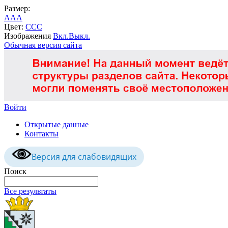
Размер:
A
A
A
Цвет:
C
C
C
Изображения
Вкл.
Выкл.
Обычная версия сайта
Войти
Открытые данные
Контакты
Версия для слабовидящих
Поиск
Все результаты