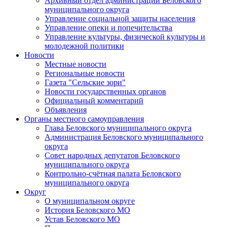
Архивный отдел администрации Беловского
муниципального округа
Управление социальной защиты населения
Управление опеки и попечительства
Управление культуры, физической культуры и
молодежной политики
Новости
Местные новости
Региональные новости
Газета "Сельские зори"
Новости государственных органов
Официальный комментарий
Объявления
Органы местного самоуправления
Глава Беловского муниципального округа
Администрация Беловского муниципального
округа
Совет народных депутатов Беловского
муниципального округа
Контрольно-счётная палата Беловского
муниципального округа
Округ
О муниципальном округе
История Беловского МО
Устав Беловского МО