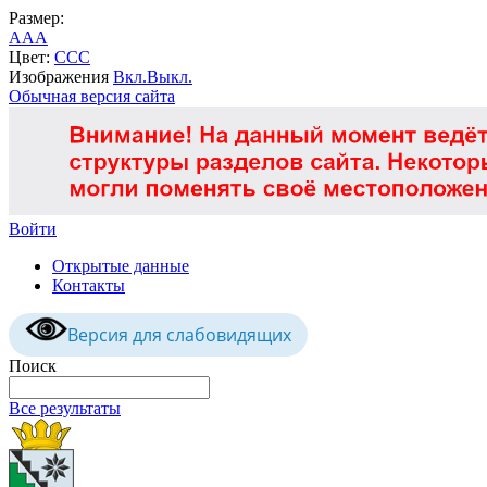
Размер:
A
A
A
Цвет:
C
C
C
Изображения
Вкл.
Выкл.
Обычная версия сайта
Войти
Открытые данные
Контакты
Версия для слабовидящих
Поиск
Все результаты