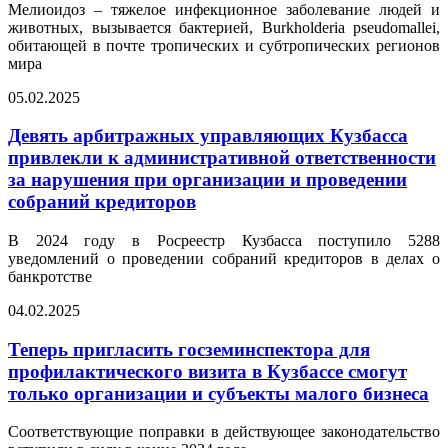
Мелиоидоз – тяжелое инфекционное заболевание людей и
животных, вызывается бактерией, Burkholderia pseudomallei,
обитающей в почте тропических и субтропических регионов
мира
05.02.2025
Девять арбитражных управляющих Кузбасса
привлекли к административной ответственности
за нарушения при организации и проведении
собраний кредиторов
В 2024 году в Росреестр Кузбасса поступило 5288
уведомлений о проведении собраний кредиторов в делах о
банкротстве
04.02.2025
Теперь пригласить госземинспектора для
профилактического визита в Кузбассе смогут
только организации и субъекты малого бизнеса
Соответствующие поправки в действующее законодательство