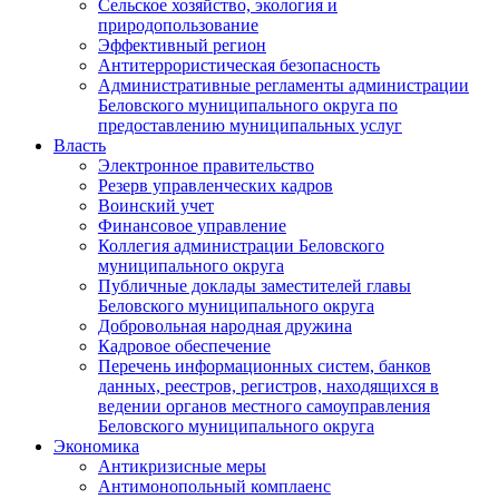
Сельское хозяйство, экология и
природопользование
Эффективный регион
Антитеррористическая безопасность
Административные регламенты администрации
Беловского муниципального округа по
предоставлению муниципальных услуг
Власть
Электронное правительство
Резерв управленческих кадров
Воинский учет
Финансовое управление
Коллегия администрации Беловского
муниципального округа
Публичные доклады заместителей главы
Беловского муниципального округа
Добровольная народная дружина
Кадровое обеспечение
Перечень информационных систем, банков
данных, реестров, регистров, находящихся в
ведении органов местного самоуправления
Беловского муниципального округа
Экономика
Антикризисные меры
Антимонопольный комплаенс