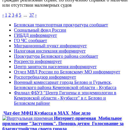
или отсутствии маломерных судов
‹
1
2
3
4
5
...
37
›
Беловская транспортная прокуратура сообщает
Социальный фонд России
ГИБДД информирует
ГО ЧС сообщает
Миграционный пункт информирует
Налоговая инспекция информирует
Прокуратура Беловского района сообщает
Росреестр информирует
Центр занятости населения информирует
Отдел МВД России по Беловскому МО информирует
Роспотребнадзор информирует
Военный комиссариат города Белово и Гурьевск,
Беловского района Кемеровской области - Кузбасса
Филиал ФБУЗ "Центр Гигиены и эпидемиологии в
Кемеровской области - Кузбассе" в г. Белово и
Беловском районе
Чат-бот МФЦ Кузбасса в MAX
Мое дело
Интернет-приемная
Мобильное
приложение "Заступник". Помощь детям
Голосование за
благоустройство своего города