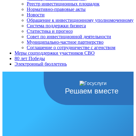
Реестр инвестиционных площадок
Нормативно-правовые акты
Новости
Обращение к инвестиционному уполномоченному
Система поддержки бизнеса
Статистика и прогноз
Совет по инвестиционной деятельности
Муниципально-частное партнерство
Соглашение о сотрудничестве с агенством
Меры соцподдержки участников СВО
80 лет Победы
Электронный бюллетень
Решаем вместе