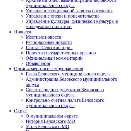
Архивный отдел администрации Беловского
муниципального округа
Управление социальной защиты населения
Управление опеки и попечительства
Управление культуры, физической культуры и
молодежной политики
Новости
Местные новости
Региональные новости
Газета "Сельские зори"
Новости государственных органов
Официальный комментарий
Объявления
Органы местного самоуправления
Глава Беловского муниципального округа
Администрация Беловского муниципального
округа
Совет народных депутатов Беловского
муниципального округа
Контрольно-счётная палата Беловского
муниципального округа
Округ
О муниципальном округе
История Беловского МО
Устав Беловского МО