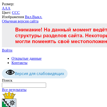
Размер:
A
A
A
Цвет:
C
C
C
Изображения
Вкл.
Выкл.
Обычная версия сайта
Войти
Открытые данные
Контакты
Версия для слабовидящих
Поиск
Все результаты