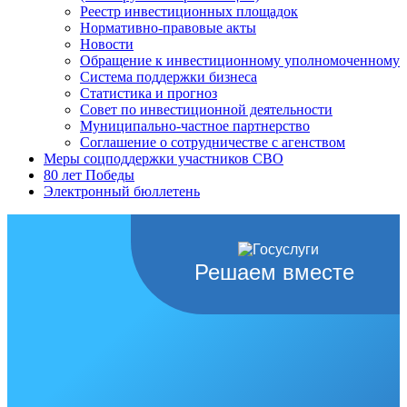
Реестр инвестиционных площадок
Нормативно-правовые акты
Новости
Обращение к инвестиционному уполномоченному
Система поддержки бизнеса
Статистика и прогноз
Совет по инвестиционной деятельности
Муниципально-частное партнерство
Соглашение о сотрудничестве с агенством
Меры соцподдержки участников СВО
80 лет Победы
Электронный бюллетень
Решаем вместе