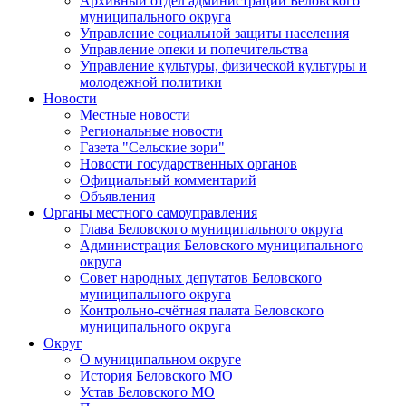
Архивный отдел администрации Беловского
муниципального округа
Управление социальной защиты населения
Управление опеки и попечительства
Управление культуры, физической культуры и
молодежной политики
Новости
Местные новости
Региональные новости
Газета "Сельские зори"
Новости государственных органов
Официальный комментарий
Объявления
Органы местного самоуправления
Глава Беловского муниципального округа
Администрация Беловского муниципального
округа
Совет народных депутатов Беловского
муниципального округа
Контрольно-счётная палата Беловского
муниципального округа
Округ
О муниципальном округе
История Беловского МО
Устав Беловского МО