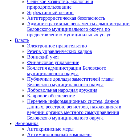
Сельское хозяйство, экология и
природопользование
Эффективный регион
Антитеррористическая безопасность
Административные регламенты администрации
Беловского муниципального округа по
предоставлению муниципальных услуг
Власть
Электронное правительство
Резерв управленческих кадров
Воинский учет
Финансовое управление
Коллегия администрации Беловского
муниципального округа
Публичные доклады заместителей главы
Беловского муниципального округа
Добровольная народная дружина
Кадровое обеспечение
Перечень информационных систем, банков
данных, реестров, регистров, находящихся в
ведении органов местного самоуправления
Беловского муниципального округа
Экономика
Антикризисные меры
Антимонопольный комплаенс