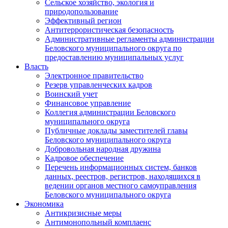
Сельское хозяйство, экология и
природопользование
Эффективный регион
Антитеррористическая безопасность
Административные регламенты администрации
Беловского муниципального округа по
предоставлению муниципальных услуг
Власть
Электронное правительство
Резерв управленческих кадров
Воинский учет
Финансовое управление
Коллегия администрации Беловского
муниципального округа
Публичные доклады заместителей главы
Беловского муниципального округа
Добровольная народная дружина
Кадровое обеспечение
Перечень информационных систем, банков
данных, реестров, регистров, находящихся в
ведении органов местного самоуправления
Беловского муниципального округа
Экономика
Антикризисные меры
Антимонопольный комплаенс