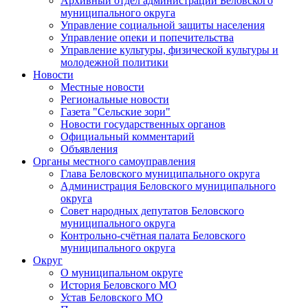
Архивный отдел администрации Беловского
муниципального округа
Управление социальной защиты населения
Управление опеки и попечительства
Управление культуры, физической культуры и
молодежной политики
Новости
Местные новости
Региональные новости
Газета "Сельские зори"
Новости государственных органов
Официальный комментарий
Объявления
Органы местного самоуправления
Глава Беловского муниципального округа
Администрация Беловского муниципального
округа
Совет народных депутатов Беловского
муниципального округа
Контрольно-счётная палата Беловского
муниципального округа
Округ
О муниципальном округе
История Беловского МО
Устав Беловского МО