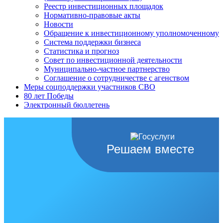
Реестр инвестиционных площадок
Нормативно-правовые акты
Новости
Обращение к инвестиционному уполномоченному
Система поддержки бизнеса
Статистика и прогноз
Совет по инвестиционной деятельности
Муниципально-частное партнерство
Соглашение о сотрудничестве с агенством
Меры соцподдержки участников СВО
80 лет Победы
Электронный бюллетень
Решаем вместе