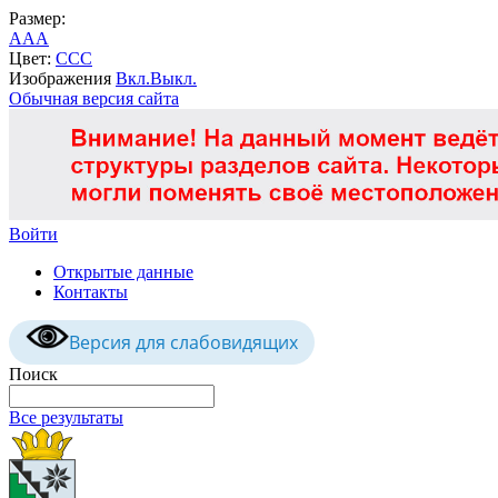
Размер:
A
A
A
Цвет:
C
C
C
Изображения
Вкл.
Выкл.
Обычная версия сайта
Войти
Открытые данные
Контакты
Версия для слабовидящих
Поиск
Все результаты