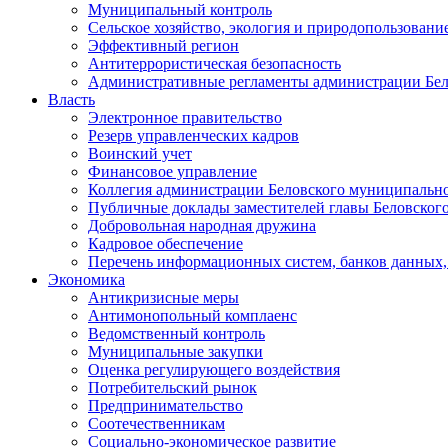
Муниципальный контроль
Сельское хозяйство, экология и природопользовани
Эффективный регион
Антитеррористическая безопасность
Административные регламенты администрации Бел
Власть
Электронное правительство
Резерв управленческих кадров
Воинский учет
Финансовое управление
Коллегия администрации Беловского муниципально
Публичные доклады заместителей главы Беловског
Добровольная народная дружина
Кадровое обеспечение
Перечень информационных систем, банков данных, 
Экономика
Антикризисные меры
Антимонопольный комплаенс
Ведомственный контроль
Муниципальные закупки
Оценка регулирующего воздействия
Потребительский рынок
Предпринимательство
Соотечественникам
Социально-экономическое развитие