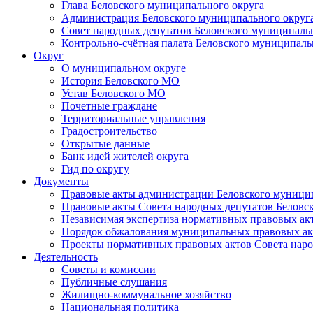
Глава Беловского муниципального округа
Администрация Беловского муниципального округ
Совет народных депутатов Беловского муниципаль
Контрольно-счётная палата Беловского муниципаль
Округ
О муниципальном округе
История Беловского МО
Устав Беловского МО
Почетные граждане
Территориальные управления
Градостроительство
Открытые данные
Банк идей жителей округа
Гид по округу
Документы
Правовые акты администрации Беловского муници
Правовые акты Совета народных депутатов Беловс
Независимая экспертиза нормативных правовых ак
Порядок обжалования муниципальных правовых ак
Проекты нормативных правовых актов Совета наро
Деятельность
Советы и комиссии
Публичные слушания
Жилищно-коммунальное хозяйство
Национальная политика