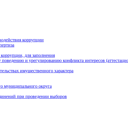
водействия коррупции
пертиза
 коррупции, для заполнения
 поведению и урегулированию конфликта интересов (аттестаци
ательствах имущественного характера
го муниципального округа
динений при проведении выборов