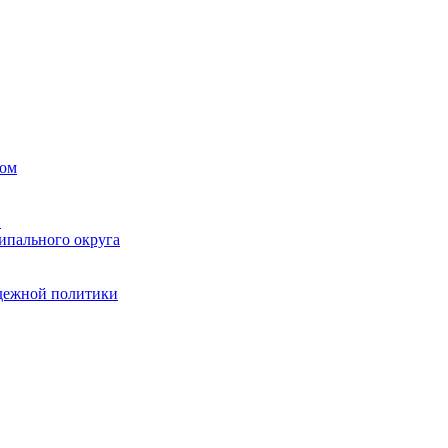
вом
в
ипального округа
одежной политики