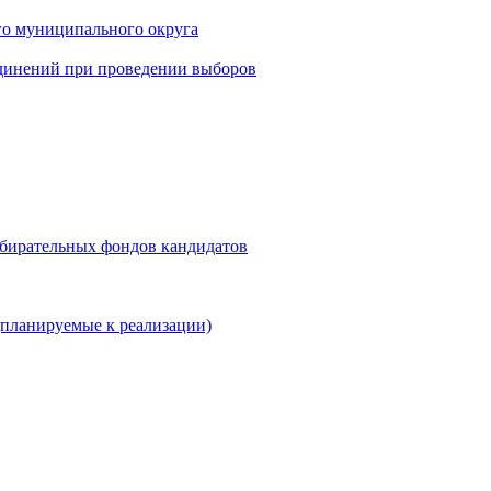
го муниципального округа
динений при проведении выборов
збирательных фондов кандидатов
планируемые к реализации)