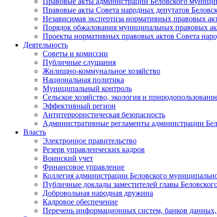
Правовые акты администрации Беловского муници
Правовые акты Совета народных депутатов Беловс
Независимая экспертиза нормативных правовых ак
Порядок обжалования муниципальных правовых ак
Проекты нормативных правовых актов Совета наро
Деятельность
Советы и комиссии
Публичные слушания
Жилищно-коммунальное хозяйство
Национальная политика
Муниципальный контроль
Сельское хозяйство, экология и природопользовани
Эффективный регион
Антитеррористическая безопасность
Административные регламенты администрации Бел
Власть
Электронное правительство
Резерв управленческих кадров
Воинский учет
Финансовое управление
Коллегия администрации Беловского муниципально
Публичные доклады заместителей главы Беловског
Добровольная народная дружина
Кадровое обеспечение
Перечень информационных систем, банков данных, 