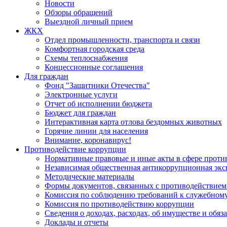
Новости
Обзоры обращений
Выездной личный прием
ЖКХ
Отдел промышленности, транспорта и связи
Комфортная городская среда
Схемы теплоснабжения
Концессионные соглашения
Для граждан
Фонд "Защитники Отечества"
Электронные услуги
Отчет об исполнении бюджета
Бюджет для граждан
Интерактивная карта отлова бездомных животных
Горячие линии для населения
Внимание, коронавирус!
Противодействие коррупции
Нормативные правовые и иные акты в сфере проти
Независимая общественная антикоррупционная экс
Методические материалы
Формы документов, связанных с противодействием
Комиссия по соблюдению требований к служебному
Комиссия по противодействию коррупции
Сведения о доходах, расходах, об имуществе и обяз
Доклады и отчеты