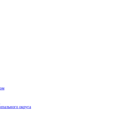
вом
в
ипального округа