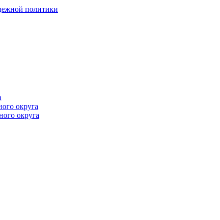
одежной политики
а
ного округа
ного округа