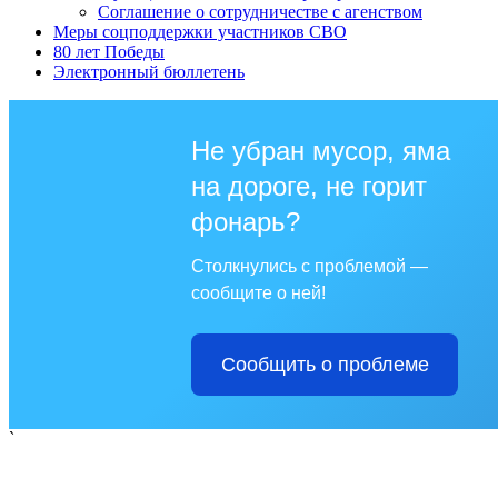
Соглашение о сотрудничестве с агенством
Меры соцподдержки участников СВО
80 лет Победы
Электронный бюллетень
Не убран мусор, яма
на дороге, не горит
фонарь?
Столкнулись с проблемой —
сообщите о ней!
Сообщить о проблеме
`