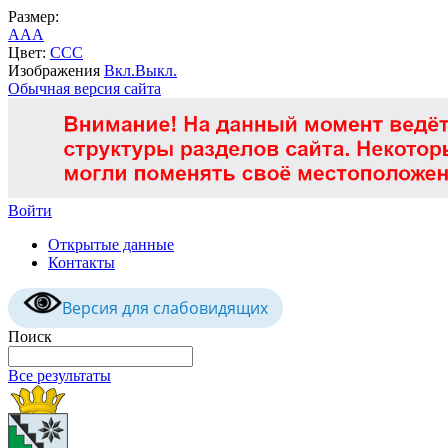
Размер:
A
A
A
Цвет:
C
C
C
Изображения
Вкл.
Выкл.
Обычная версия сайта
Войти
Открытые данные
Контакты
Версия для слабовидящих
Поиск
Все результаты