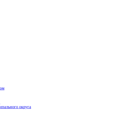
вом
в
ипального округа