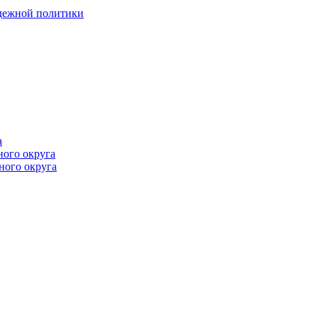
одежной политики
а
ного округа
ного округа