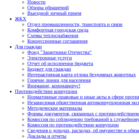
Новости
Обзоры обращений
Выездной личный прием
ЖКХ
Отдел промышленности, транспорта и связи
Комфортная городская среда
Схемы теплоснабжения
Концессионные соглашения
Для граждан
Фонд "Защитники Отечества"
Электронные услуги
Отчет об исполнении бюджета
Бюджет для граждан
Интерактивная карта отлова бездомных животных
Горячие линии для населения
Внимание, коронавирус!
Противодействие коррупции
Нормативные правовые и иные акты в сфере проти
Независимая общественная антикоррупционная экс
Методические материалы
Формы документов, связанных с противодействием
Комиссия по соблюдению требований к служебному
Комиссия по противодействию коррупции
Сведения о доходах, расходах, об имуществе и обяз
Доклады и отчеты