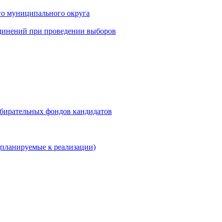
го муниципального округа
динений при проведении выборов
збирательных фондов кандидатов
планируемые к реализации)