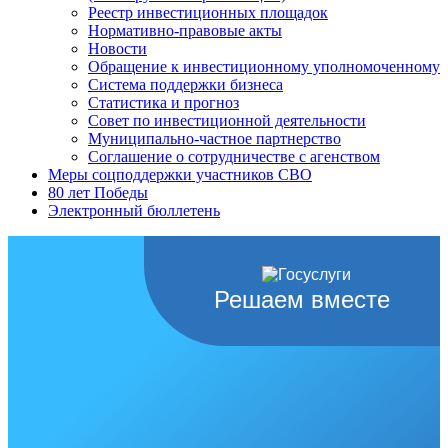
Реестр инвестиционных площадок
Нормативно-правовые акты
Новости
Обращение к инвестиционному уполномоченному
Система поддержки бизнеса
Статистика и прогноз
Совет по инвестиционной деятельности
Муниципально-частное партнерство
Соглашение о сотрудничестве с агенством
Меры соцподдержки участников СВО
80 лет Победы
Электронный бюллетень
Решаем вместе