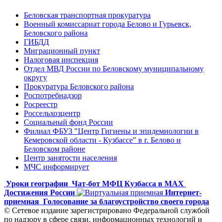
Беловская транспортная прокуратура
Военный комиссариат города Белово и Гурьевск,
Беловского района
ГИБДД
Миграционный пункт
Налоговая инспекция
Отдел МВД России по Беловскому муниципальному
округу
Прокуратура Беловского района
Роспотребнадзор
Росреестр
Россельхозцентр
Социальный фонд России
Филиал ФБУЗ "Центр Гигиены и эпидемиологии в
Кемеровской области - Кузбассе" в г. Белово и
Беловском районе
Центр занятости населения
МЧС информирует
Уроки географии
Чат-бот МФЦ Кузбасса в MAX
Достижения России
Интернет-
приемная
Голосование за благоустройство своего города
© Сетевое издание зарегистрировано Федеральной службой
по надзору в сфере связи, информационных технологий и