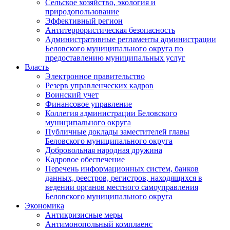
Сельское хозяйство, экология и
природопользование
Эффективный регион
Антитеррористическая безопасность
Административные регламенты администрации
Беловского муниципального округа по
предоставлению муниципальных услуг
Власть
Электронное правительство
Резерв управленческих кадров
Воинский учет
Финансовое управление
Коллегия администрации Беловского
муниципального округа
Публичные доклады заместителей главы
Беловского муниципального округа
Добровольная народная дружина
Кадровое обеспечение
Перечень информационных систем, банков
данных, реестров, регистров, находящихся в
ведении органов местного самоуправления
Беловского муниципального округа
Экономика
Антикризисные меры
Антимонопольный комплаенс