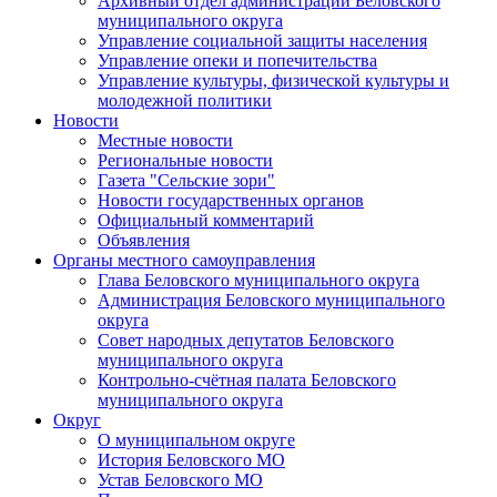
Архивный отдел администрации Беловского
муниципального округа
Управление социальной защиты населения
Управление опеки и попечительства
Управление культуры, физической культуры и
молодежной политики
Новости
Местные новости
Региональные новости
Газета "Сельские зори"
Новости государственных органов
Официальный комментарий
Объявления
Органы местного самоуправления
Глава Беловского муниципального округа
Администрация Беловского муниципального
округа
Совет народных депутатов Беловского
муниципального округа
Контрольно-счётная палата Беловского
муниципального округа
Округ
О муниципальном округе
История Беловского МО
Устав Беловского МО