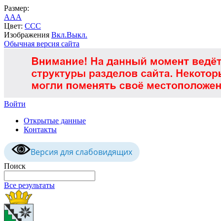
Размер:
A
A
A
Цвет:
C
C
C
Изображения
Вкл.
Выкл.
Обычная версия сайта
Войти
Открытые данные
Контакты
Версия для слабовидящих
Поиск
Все результаты