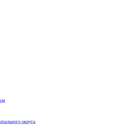
вом
в
ипального округа