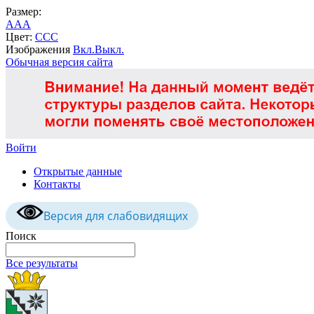
Размер:
A
A
A
Цвет:
C
C
C
Изображения
Вкл.
Выкл.
Обычная версия сайта
Войти
Открытые данные
Контакты
Версия для слабовидящих
Поиск
Все результаты