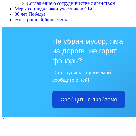
Соглашение о сотрудничестве с агенством
Меры соцподдержки участников СВО
80 лет Победы
Электронный бюллетень
Не убран мусор, яма
на дороге, не горит
фонарь?
Столкнулись с проблемой —
сообщите о ней!
Сообщить о проблеме
`