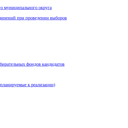
го муниципального округа
динений при проведении выборов
збирательных фондов кандидатов
планируемые к реализации)