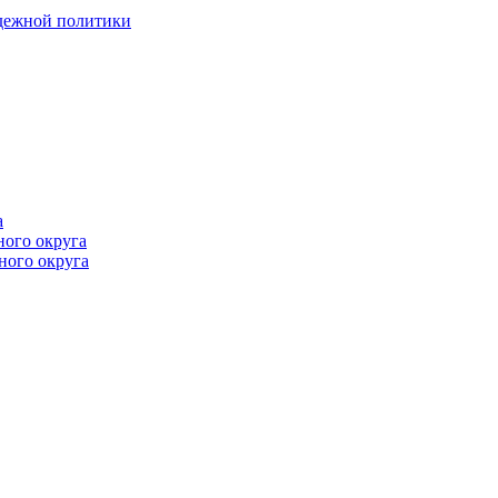
одежной политики
а
ного округа
ного округа