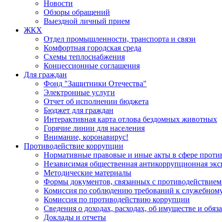
Новости
Обзоры обращений
Выездной личный прием
ЖКХ
Отдел промышленности, транспорта и связи
Комфортная городская среда
Схемы теплоснабжения
Концессионные соглашения
Для граждан
Фонд "Защитники Отечества"
Электронные услуги
Отчет об исполнении бюджета
Бюджет для граждан
Интерактивная карта отлова бездомных животных
Горячие линии для населения
Внимание, коронавирус!
Противодействие коррупции
Нормативные правовые и иные акты в сфере проти
Независимая общественная антикоррупционная экс
Методические материалы
Формы документов, связанных с противодействием
Комиссия по соблюдению требований к служебному
Комиссия по противодействию коррупции
Сведения о доходах, расходах, об имуществе и обяз
Доклады и отчеты