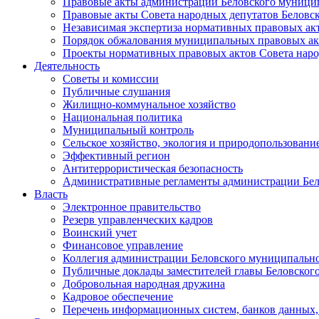
Правовые акты администрации Беловского муници
Правовые акты Совета народных депутатов Беловс
Независимая экспертиза нормативных правовых ак
Порядок обжалования муниципальных правовых ак
Проекты нормативных правовых актов Совета наро
Деятельность
Советы и комиссии
Публичные слушания
Жилищно-коммунальное хозяйство
Национальная политика
Муниципальный контроль
Сельское хозяйство, экология и природопользовани
Эффективный регион
Антитеррористическая безопасность
Административные регламенты администрации Бел
Власть
Электронное правительство
Резерв управленческих кадров
Воинский учет
Финансовое управление
Коллегия администрации Беловского муниципально
Публичные доклады заместителей главы Беловског
Добровольная народная дружина
Кадровое обеспечение
Перечень информационных систем, банков данных, 