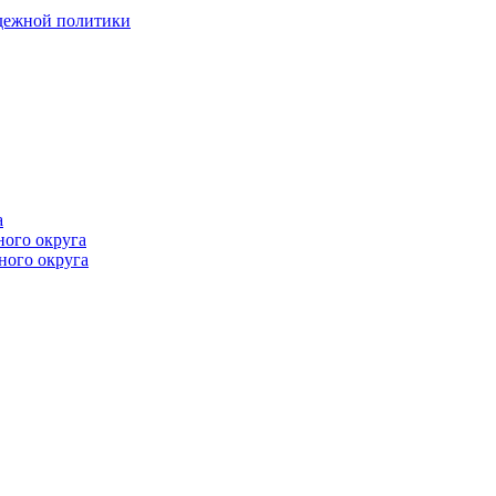
одежной политики
а
ного округа
ного округа