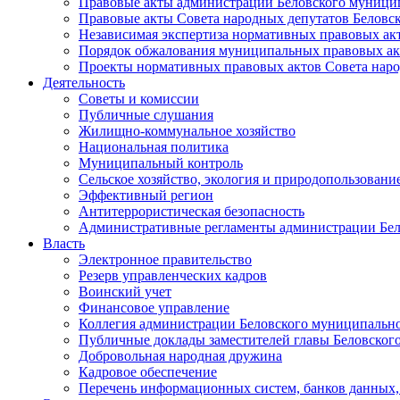
Правовые акты администрации Беловского муници
Правовые акты Совета народных депутатов Беловс
Независимая экспертиза нормативных правовых ак
Порядок обжалования муниципальных правовых ак
Проекты нормативных правовых актов Совета наро
Деятельность
Советы и комиссии
Публичные слушания
Жилищно-коммунальное хозяйство
Национальная политика
Муниципальный контроль
Сельское хозяйство, экология и природопользовани
Эффективный регион
Антитеррористическая безопасность
Административные регламенты администрации Бел
Власть
Электронное правительство
Резерв управленческих кадров
Воинский учет
Финансовое управление
Коллегия администрации Беловского муниципально
Публичные доклады заместителей главы Беловског
Добровольная народная дружина
Кадровое обеспечение
Перечень информационных систем, банков данных, 