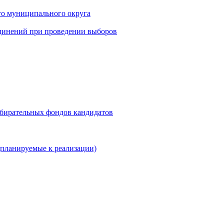
го муниципального округа
динений при проведении выборов
збирательных фондов кандидатов
планируемые к реализации)