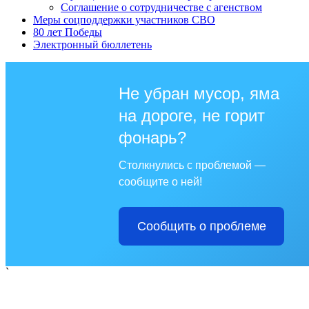
Соглашение о сотрудничестве с агенством
Меры соцподдержки участников СВО
80 лет Победы
Электронный бюллетень
Не убран мусор, яма
на дороге, не горит
фонарь?
Столкнулись с проблемой —
сообщите о ней!
Сообщить о проблеме
`