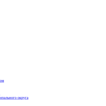
вом
в
ипального округа