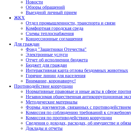
Новости
Обзоры обращений
Выездной личный прием
ЖКХ
Отдел промышленности, транспорта и связи
Комфортная городская среда
Схемы теплоснабжения
Концессионные соглашения
Для граждан
Фонд "Защитники Отечества"
Электронные услуги
Отчет об исполнении бюджета
Бюджет для граждан
Интерактивная карта отлова бездомных животных
Горячие линии для населения
Внимание, коронавирус!
Противодействие коррупции
Нормативные правовые и иные акты в сфере проти
Независимая общественная антикоррупционная экс
Методические материалы
Формы документов, связанных с противодействием
Комиссия по соблюдению требований к служебному
Комиссия по противодействию коррупции
Сведения о доходах, расходах, об имуществе и обяз
Доклады и отчеты