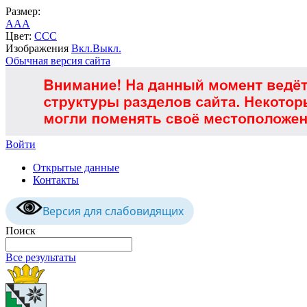
Размер:
A
A
A
Цвет:
C
C
C
Изображения
Вкл.
Выкл.
Обычная версия сайта
Войти
Открытые данные
Контакты
Версия для слабовидящих
Поиск
Все результаты