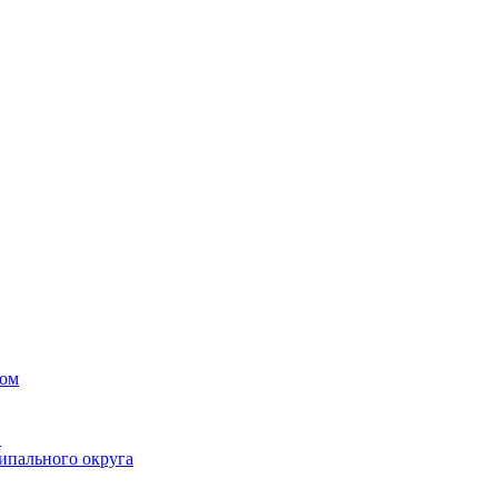
вом
в
ипального округа