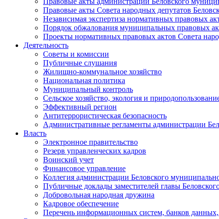
Правовые акты администрации Беловского муници
Правовые акты Совета народных депутатов Беловс
Независимая экспертиза нормативных правовых ак
Порядок обжалования муниципальных правовых ак
Проекты нормативных правовых актов Совета наро
Деятельность
Советы и комиссии
Публичные слушания
Жилищно-коммунальное хозяйство
Национальная политика
Муниципальный контроль
Сельское хозяйство, экология и природопользовани
Эффективный регион
Антитеррористическая безопасность
Административные регламенты администрации Бел
Власть
Электронное правительство
Резерв управленческих кадров
Воинский учет
Финансовое управление
Коллегия администрации Беловского муниципально
Публичные доклады заместителей главы Беловског
Добровольная народная дружина
Кадровое обеспечение
Перечень информационных систем, банков данных, 