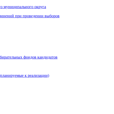
го муниципального округа
динений при проведении выборов
збирательных фондов кандидатов
планируемые к реализации)