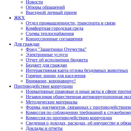
Новости
Обзоры обращений
Выездной личный прием
ЖКХ
Отдел промышленности, транспорта и связи
Комфортная городская среда
Схемы теплоснабжения
Концессионные соглашения
Для граждан
Фонд "Защитники Отечества"
Электронные услуги
Отчет об исполнении бюджета
Бюджет для граждан
Интерактивная карта отлова бездомных животных
Горячие линии для населения
Внимание, коронавирус!
Противодействие коррупции
Нормативные правовые и иные акты в сфере проти
Независимая общественная антикоррупционная экс
Методические материалы
Формы документов, связанных с противодействием
Комиссия по соблюдению требований к служебному
Комиссия по противодействию коррупции
Сведения о доходах, расходах, об имуществе и обяз
Доклады и отчеты