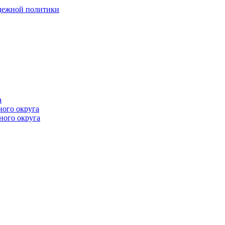
одежной политики
а
ного округа
ного округа