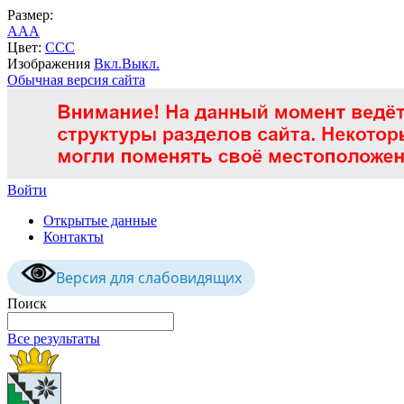
Размер:
A
A
A
Цвет:
C
C
C
Изображения
Вкл.
Выкл.
Обычная версия сайта
Войти
Открытые данные
Контакты
Версия для слабовидящих
Поиск
Все результаты