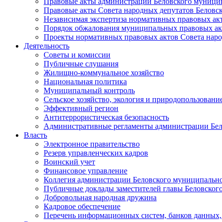
Правовые акты администрации Беловского муници
Правовые акты Совета народных депутатов Беловс
Независимая экспертиза нормативных правовых ак
Порядок обжалования муниципальных правовых ак
Проекты нормативных правовых актов Совета наро
Деятельность
Советы и комиссии
Публичные слушания
Жилищно-коммунальное хозяйство
Национальная политика
Муниципальный контроль
Сельское хозяйство, экология и природопользовани
Эффективный регион
Антитеррористическая безопасность
Административные регламенты администрации Бел
Власть
Электронное правительство
Резерв управленческих кадров
Воинский учет
Финансовое управление
Коллегия администрации Беловского муниципально
Публичные доклады заместителей главы Беловског
Добровольная народная дружина
Кадровое обеспечение
Перечень информационных систем, банков данных, 