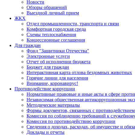
Новости
Обзоры обращений
Выездной личный прием
ЖКХ
Отдел промышленности, транспорта и связи
Комфортная городская среда
Схемы теплоснабжения
Концессионные соглашения
Для граждан
Фонд "Защитники Отечества"
Электронные услуги
Отчет об исполнении бюджета
Бюджет для граждан
Интерактивная карта отлова бездомных животных
Горячие линии для населения
Внимание, коронавирус!
Противодействие коррупции
Нормативные правовые и иные акты в сфере проти
Независимая общественная антикоррупционная экс
Методические материалы
Формы документов, связанных с противодействием
Комиссия по соблюдению требований к служебному
Комиссия по противодействию коррупции
Сведения о доходах, расходах, об имуществе и обяз
Доклады и отчеты