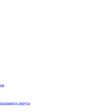
вом
в
ипального округа