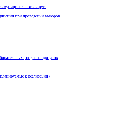
го муниципального округа
динений при проведении выборов
збирательных фондов кандидатов
планируемые к реализации)