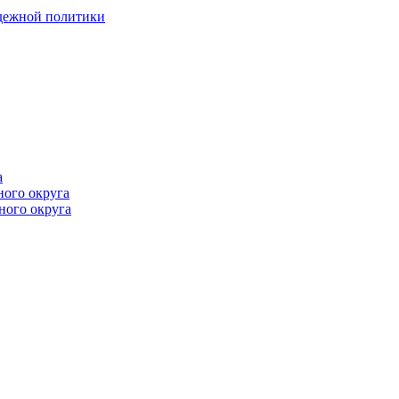
одежной политики
а
ного округа
ного округа