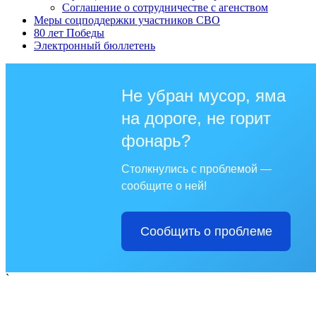
Соглашение о сотрудничестве с агенством
Меры соцподдержки участников СВО
80 лет Победы
Электронный бюллетень
Не убран мусор, яма
на дороге, не горит
фонарь?
Столкнулись с проблемой —
сообщите о ней!
Сообщить о проблеме
`