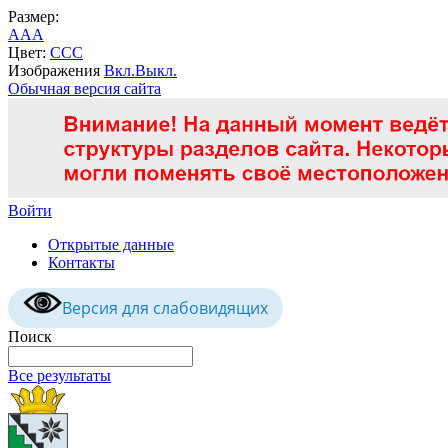
Размер:
A
A
A
Цвет:
C
C
C
Изображения
Вкл.
Выкл.
Обычная версия сайта
Войти
Открытые данные
Контакты
Версия для слабовидящих
Поиск
Все результаты