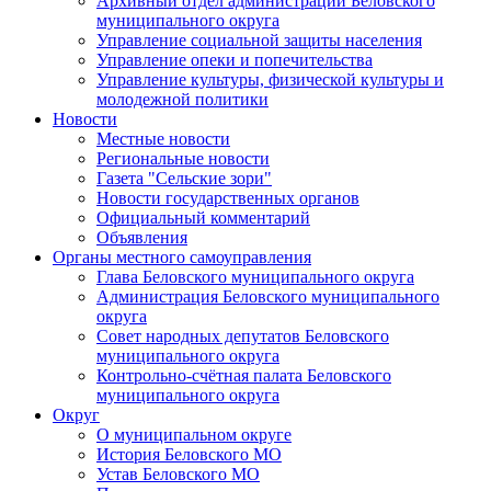
Архивный отдел администрации Беловского
муниципального округа
Управление социальной защиты населения
Управление опеки и попечительства
Управление культуры, физической культуры и
молодежной политики
Новости
Местные новости
Региональные новости
Газета "Сельские зори"
Новости государственных органов
Официальный комментарий
Объявления
Органы местного самоуправления
Глава Беловского муниципального округа
Администрация Беловского муниципального
округа
Совет народных депутатов Беловского
муниципального округа
Контрольно-счётная палата Беловского
муниципального округа
Округ
О муниципальном округе
История Беловского МО
Устав Беловского МО