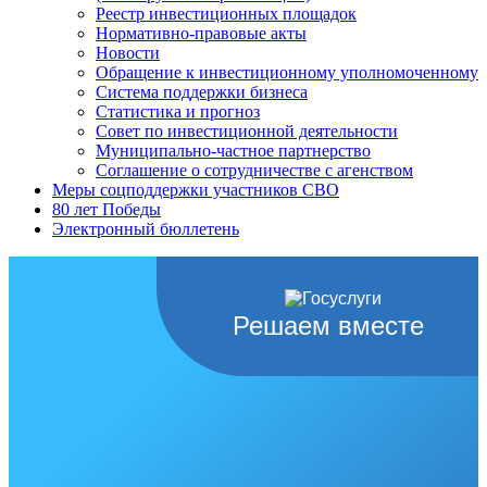
Реестр инвестиционных площадок
Нормативно-правовые акты
Новости
Обращение к инвестиционному уполномоченному
Система поддержки бизнеса
Статистика и прогноз
Совет по инвестиционной деятельности
Муниципально-частное партнерство
Соглашение о сотрудничестве с агенством
Меры соцподдержки участников СВО
80 лет Победы
Электронный бюллетень
Решаем вместе