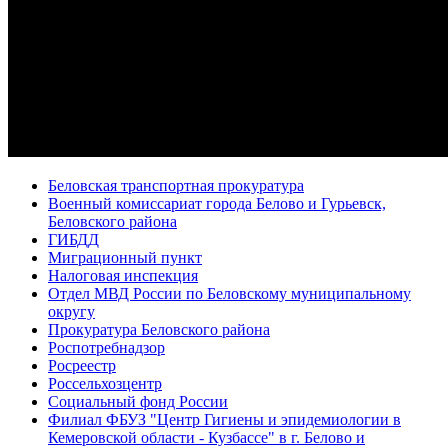
Беловская транспортная прокуратура
Военный комиссариат города Белово и Гурьевск,
Беловского района
ГИБДД
Миграционный пункт
Налоговая инспекция
Отдел МВД России по Беловскому муниципальному
округу
Прокуратура Беловского района
Роспотребнадзор
Росреестр
Россельхозцентр
Социальный фонд России
Филиал ФБУЗ "Центр Гигиены и эпидемиологии в
Кемеровской области - Кузбассе" в г. Белово и