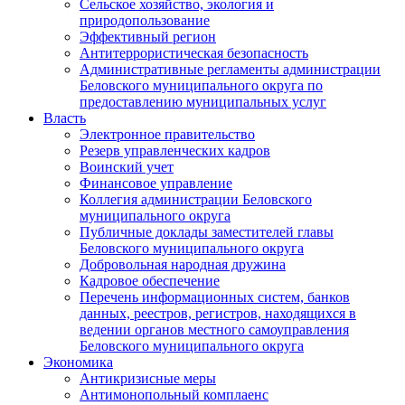
Сельское хозяйство, экология и
природопользование
Эффективный регион
Антитеррористическая безопасность
Административные регламенты администрации
Беловского муниципального округа по
предоставлению муниципальных услуг
Власть
Электронное правительство
Резерв управленческих кадров
Воинский учет
Финансовое управление
Коллегия администрации Беловского
муниципального округа
Публичные доклады заместителей главы
Беловского муниципального округа
Добровольная народная дружина
Кадровое обеспечение
Перечень информационных систем, банков
данных, реестров, регистров, находящихся в
ведении органов местного самоуправления
Беловского муниципального округа
Экономика
Антикризисные меры
Антимонопольный комплаенс