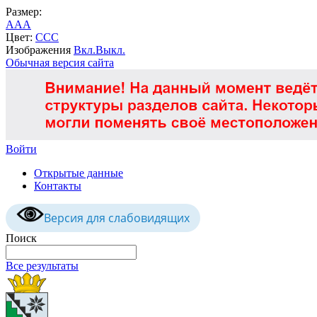
Размер:
A
A
A
Цвет:
C
C
C
Изображения
Вкл.
Выкл.
Обычная версия сайта
Войти
Открытые данные
Контакты
Версия для слабовидящих
Поиск
Все результаты