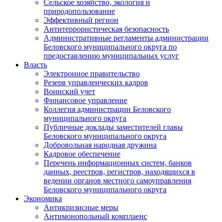
Сельское хозяйство, экология и
природопользование
Эффективный регион
Антитеррористическая безопасность
Административные регламенты администрации
Беловского муниципального округа по
предоставлению муниципальных услуг
Власть
Электронное правительство
Резерв управленческих кадров
Воинский учет
Финансовое управление
Коллегия администрации Беловского
муниципального округа
Публичные доклады заместителей главы
Беловского муниципального округа
Добровольная народная дружина
Кадровое обеспечение
Перечень информационных систем, банков
данных, реестров, регистров, находящихся в
ведении органов местного самоуправления
Беловского муниципального округа
Экономика
Антикризисные меры
Антимонопольный комплаенс