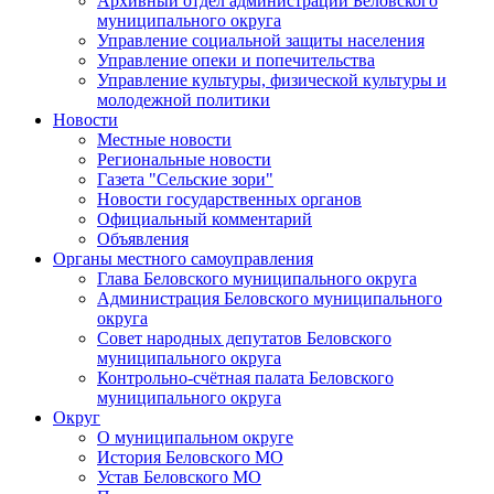
Архивный отдел администрации Беловского
муниципального округа
Управление социальной защиты населения
Управление опеки и попечительства
Управление культуры, физической культуры и
молодежной политики
Новости
Местные новости
Региональные новости
Газета "Сельские зори"
Новости государственных органов
Официальный комментарий
Объявления
Органы местного самоуправления
Глава Беловского муниципального округа
Администрация Беловского муниципального
округа
Совет народных депутатов Беловского
муниципального округа
Контрольно-счётная палата Беловского
муниципального округа
Округ
О муниципальном округе
История Беловского МО
Устав Беловского МО