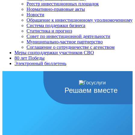
Реестр инвестиционных площадок
Нормативно-правовые акты
Новости
Обращение к инвестиционному уполномоченному
Система поддержки бизнеса
Статистика и прогноз
Совет по инвестиционной деятельности
Муниципально-частное партнерство
Соглашение о сотрудничестве с агенством
Меры соцподдержки участников СВО
80 лет Победы
Электронный бюллетень
Решаем вместе