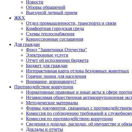
Новости
Обзоры обращений
Выездной личный прием
ЖКХ
Отдел промышленности, транспорта и связи
Комфортная городская среда
Схемы теплоснабжения
Концессионные соглашения
Для граждан
Фонд "Защитники Отечества"
Электронные услуги
Отчет об исполнении бюджета
Бюджет для граждан
Интерактивная карта отлова бездомных животных
Горячие линии для населения
Внимание, коронавирус!
Противодействие коррупции
Нормативные правовые и иные акты в сфере проти
Независимая общественная антикоррупционная экс
Методические материалы
Формы документов, связанных с противодействием
Комиссия по соблюдению требований к служебному
Комиссия по противодействию коррупции
Сведения о доходах, расходах, об имуществе и обяз
Доклады и отчеты