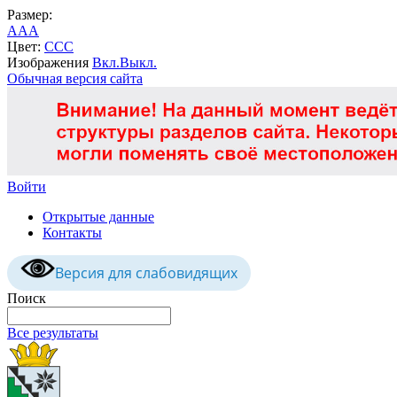
Размер:
A
A
A
Цвет:
C
C
C
Изображения
Вкл.
Выкл.
Обычная версия сайта
Войти
Открытые данные
Контакты
Версия для слабовидящих
Поиск
Все результаты