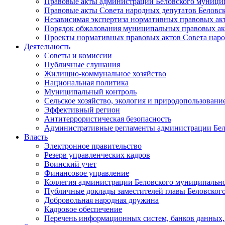
Правовые акты администрации Беловского муници
Правовые акты Совета народных депутатов Беловс
Независимая экспертиза нормативных правовых ак
Порядок обжалования муниципальных правовых ак
Проекты нормативных правовых актов Совета наро
Деятельность
Советы и комиссии
Публичные слушания
Жилищно-коммунальное хозяйство
Национальная политика
Муниципальный контроль
Сельское хозяйство, экология и природопользовани
Эффективный регион
Антитеррористическая безопасность
Административные регламенты администрации Бел
Власть
Электронное правительство
Резерв управленческих кадров
Воинский учет
Финансовое управление
Коллегия администрации Беловского муниципально
Публичные доклады заместителей главы Беловског
Добровольная народная дружина
Кадровое обеспечение
Перечень информационных систем, банков данных, 