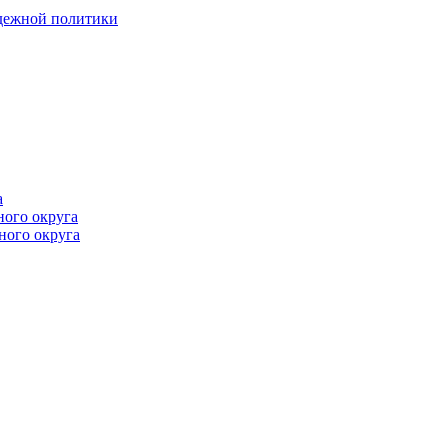
одежной политики
а
ного округа
ного округа