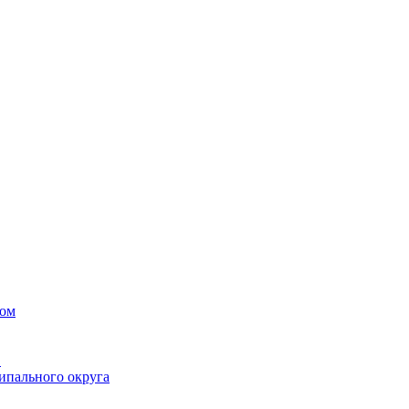
вом
в
ипального округа