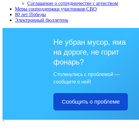
Соглашение о сотрудничестве с агенством
Меры соцподдержки участников СВО
80 лет Победы
Электронный бюллетень
Не убран мусор, яма
на дороге, не горит
фонарь?
Столкнулись с проблемой —
сообщите о ней!
Сообщить о проблеме
`