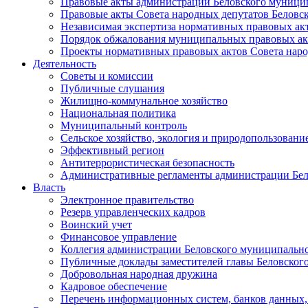
Правовые акты администрации Беловского муници
Правовые акты Совета народных депутатов Беловс
Независимая экспертиза нормативных правовых ак
Порядок обжалования муниципальных правовых ак
Проекты нормативных правовых актов Совета наро
Деятельность
Советы и комиссии
Публичные слушания
Жилищно-коммунальное хозяйство
Национальная политика
Муниципальный контроль
Сельское хозяйство, экология и природопользовани
Эффективный регион
Антитеррористическая безопасность
Административные регламенты администрации Бел
Власть
Электронное правительство
Резерв управленческих кадров
Воинский учет
Финансовое управление
Коллегия администрации Беловского муниципально
Публичные доклады заместителей главы Беловског
Добровольная народная дружина
Кадровое обеспечение
Перечень информационных систем, банков данных, 