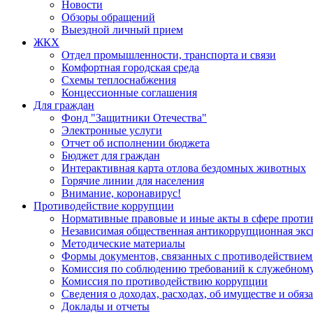
Новости
Обзоры обращений
Выездной личный прием
ЖКХ
Отдел промышленности, транспорта и связи
Комфортная городская среда
Схемы теплоснабжения
Концессионные соглашения
Для граждан
Фонд "Защитники Отечества"
Электронные услуги
Отчет об исполнении бюджета
Бюджет для граждан
Интерактивная карта отлова бездомных животных
Горячие линии для населения
Внимание, коронавирус!
Противодействие коррупции
Нормативные правовые и иные акты в сфере проти
Независимая общественная антикоррупционная экс
Методические материалы
Формы документов, связанных с противодействием
Комиссия по соблюдению требований к служебному
Комиссия по противодействию коррупции
Сведения о доходах, расходах, об имуществе и обяз
Доклады и отчеты