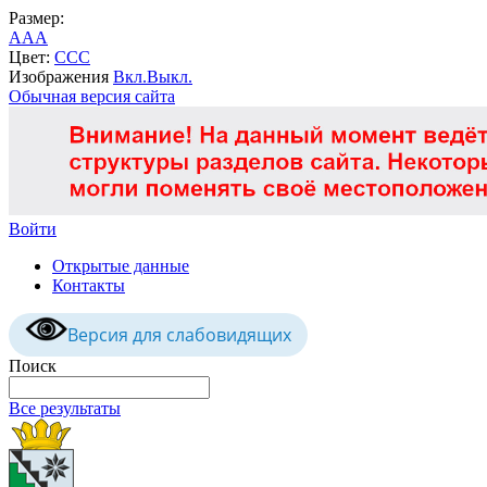
Размер:
A
A
A
Цвет:
C
C
C
Изображения
Вкл.
Выкл.
Обычная версия сайта
Войти
Открытые данные
Контакты
Версия для слабовидящих
Поиск
Все результаты