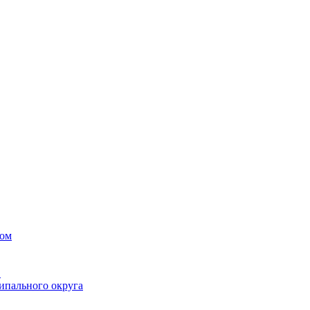
вом
в
ипального округа