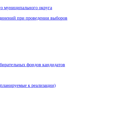
го муниципального округа
динений при проведении выборов
збирательных фондов кандидатов
планируемые к реализации)