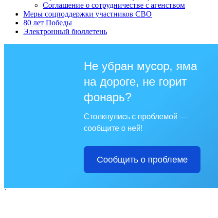
Соглашение о сотрудничестве с агенством
Меры соцподдержки участников СВО
80 лет Победы
Электронный бюллетень
Не убран мусор, яма
на дороге, не горит
фонарь?
Столкнулись с проблемой —
сообщите о ней!
Сообщить о проблеме
`