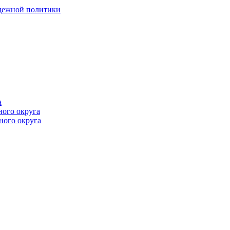
одежной политики
а
ного округа
ного округа