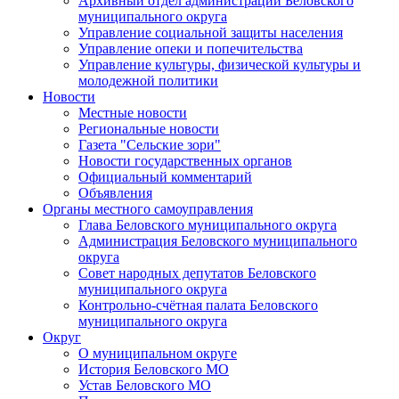
Архивный отдел администрации Беловского
муниципального округа
Управление социальной защиты населения
Управление опеки и попечительства
Управление культуры, физической культуры и
молодежной политики
Новости
Местные новости
Региональные новости
Газета "Сельские зори"
Новости государственных органов
Официальный комментарий
Объявления
Органы местного самоуправления
Глава Беловского муниципального округа
Администрация Беловского муниципального
округа
Совет народных депутатов Беловского
муниципального округа
Контрольно-счётная палата Беловского
муниципального округа
Округ
О муниципальном округе
История Беловского МО
Устав Беловского МО