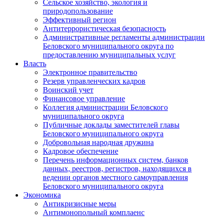
Сельское хозяйство, экология и
природопользование
Эффективный регион
Антитеррористическая безопасность
Административные регламенты администрации
Беловского муниципального округа по
предоставлению муниципальных услуг
Власть
Электронное правительство
Резерв управленческих кадров
Воинский учет
Финансовое управление
Коллегия администрации Беловского
муниципального округа
Публичные доклады заместителей главы
Беловского муниципального округа
Добровольная народная дружина
Кадровое обеспечение
Перечень информационных систем, банков
данных, реестров, регистров, находящихся в
ведении органов местного самоуправления
Беловского муниципального округа
Экономика
Антикризисные меры
Антимонопольный комплаенс