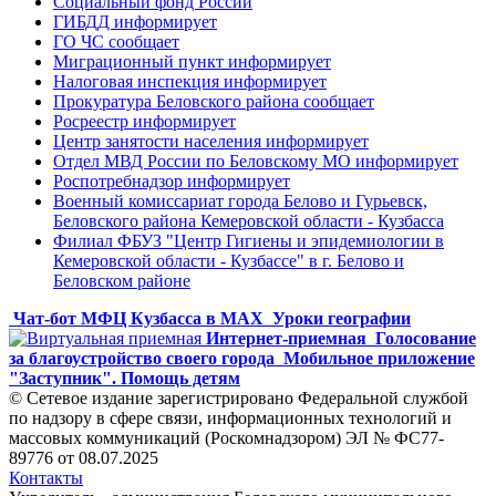
Социальный фонд России
ГИБДД информирует
ГО ЧС сообщает
Миграционный пункт информирует
Налоговая инспекция информирует
Прокуратура Беловского района сообщает
Росреестр информирует
Центр занятости населения информирует
Отдел МВД России по Беловскому МО информирует
Роспотребнадзор информирует
Военный комиссариат города Белово и Гурьевск,
Беловского района Кемеровской области - Кузбасса
Филиал ФБУЗ "Центр Гигиены и эпидемиологии в
Кемеровской области - Кузбассе" в г. Белово и
Беловском районе
Чат-бот МФЦ Кузбасса в MAX
Уроки географии
Интернет-приемная
Голосование
за благоустройство своего города
Мобильное приложение
"Заступник". Помощь детям
© Сетевое издание зарегистрировано Федеральной службой
по надзору в сфере связи, информационных технологий и
массовых коммуникаций (Роскомнадзором) ЭЛ № ФС77-
89776 от 08.07.2025
Контакты