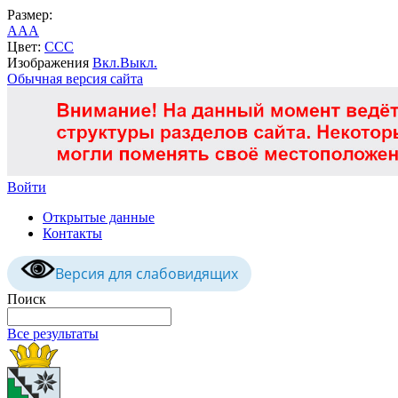
Размер:
A
A
A
Цвет:
C
C
C
Изображения
Вкл.
Выкл.
Обычная версия сайта
Войти
Открытые данные
Контакты
Версия для слабовидящих
Поиск
Все результаты