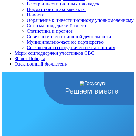
Реестр инвестиционных площадок
Нормативно-правовые акты
Новости
Обращение к инвестиционному уполномоченному
Система поддержки бизнеса
Статистика и прогноз
Совет по инвестиционной деятельности
Муниципально-частное партнерство
Соглашение о сотрудничестве с агенством
Меры соцподдержки участников СВО
80 лет Победы
Электронный бюллетень
Решаем вместе