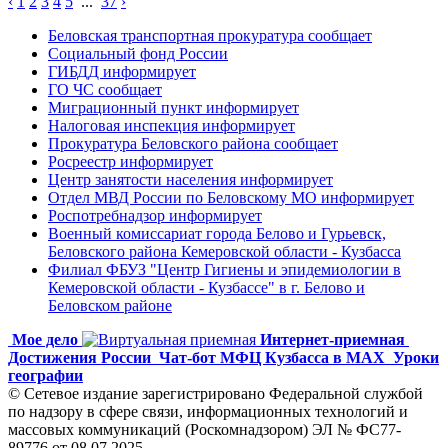
‹
1
2
3
4
5
...
37
›
Беловская транспортная прокуратура сообщает
Социальный фонд России
ГИБДД информирует
ГО ЧС сообщает
Миграционный пункт информирует
Налоговая инспекция информирует
Прокуратура Беловского района сообщает
Росреестр информирует
Центр занятости населения информирует
Отдел МВД России по Беловскому МО информирует
Роспотребнадзор информирует
Военный комиссариат города Белово и Гурьевск,
Беловского района Кемеровской области - Кузбасса
Филиал ФБУЗ "Центр Гигиены и эпидемиологии в
Кемеровской области - Кузбассе" в г. Белово и
Беловском районе
Мое дело
Интернет-приемная
Достижения России
Чат-бот МФЦ Кузбасса в MAX
Уроки
географии
© Сетевое издание зарегистрировано Федеральной службой
по надзору в сфере связи, информационных технологий и
массовых коммуникаций (Роскомнадзором) ЭЛ № ФС77-
89776 от 08.07.2025