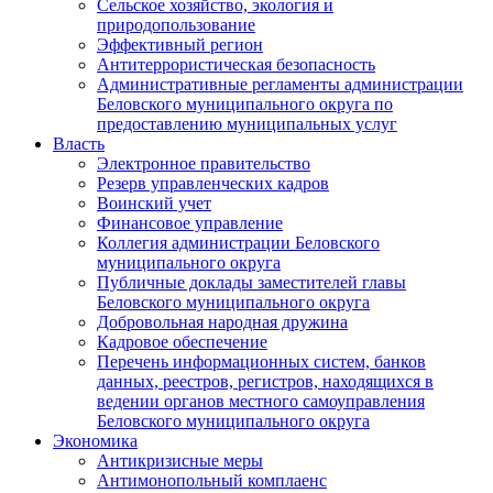
Сельское хозяйство, экология и
природопользование
Эффективный регион
Антитеррористическая безопасность
Административные регламенты администрации
Беловского муниципального округа по
предоставлению муниципальных услуг
Власть
Электронное правительство
Резерв управленческих кадров
Воинский учет
Финансовое управление
Коллегия администрации Беловского
муниципального округа
Публичные доклады заместителей главы
Беловского муниципального округа
Добровольная народная дружина
Кадровое обеспечение
Перечень информационных систем, банков
данных, реестров, регистров, находящихся в
ведении органов местного самоуправления
Беловского муниципального округа
Экономика
Антикризисные меры
Антимонопольный комплаенс