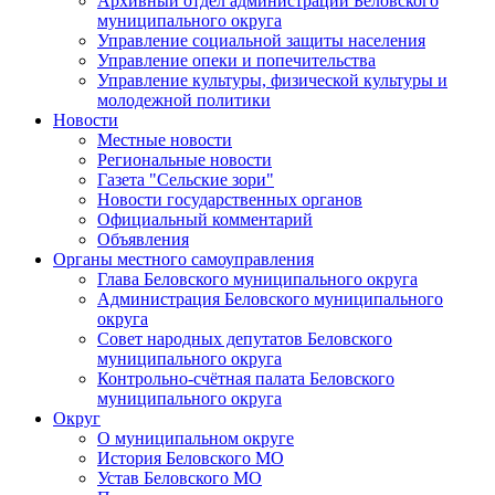
Архивный отдел администрации Беловского
муниципального округа
Управление социальной защиты населения
Управление опеки и попечительства
Управление культуры, физической культуры и
молодежной политики
Новости
Местные новости
Региональные новости
Газета "Сельские зори"
Новости государственных органов
Официальный комментарий
Объявления
Органы местного самоуправления
Глава Беловского муниципального округа
Администрация Беловского муниципального
округа
Совет народных депутатов Беловского
муниципального округа
Контрольно-счётная палата Беловского
муниципального округа
Округ
О муниципальном округе
История Беловского МО
Устав Беловского МО