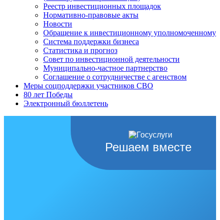
Реестр инвестиционных площадок
Нормативно-правовые акты
Новости
Обращение к инвестиционному уполномоченному
Система поддержки бизнеса
Статистика и прогноз
Совет по инвестиционной деятельности
Муниципально-частное партнерство
Соглашение о сотрудничестве с агенством
Меры соцподдержки участников СВО
80 лет Победы
Электронный бюллетень
Решаем вместе