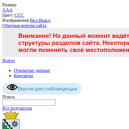
Размер:
A
A
A
Цвет:
C
C
C
Изображения
Вкл.
Выкл.
Обычная версия сайта
Войти
Открытые данные
Контакты
Версия для слабовидящих
Поиск
Все результаты