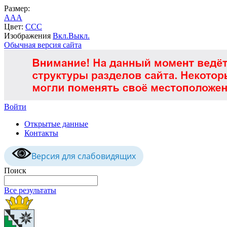
Размер:
A
A
A
Цвет:
C
C
C
Изображения
Вкл.
Выкл.
Обычная версия сайта
Войти
Открытые данные
Контакты
Версия для слабовидящих
Поиск
Все результаты