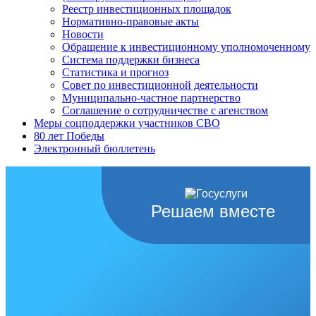
Реестр инвестиционных площадок
Нормативно-правовые акты
Новости
Обращение к инвестиционному уполномоченному
Система поддержки бизнеса
Статистика и прогноз
Совет по инвестиционной деятельности
Муниципально-частное партнерство
Соглашение о сотрудничестве с агенством
Меры соцподдержки участников СВО
80 лет Победы
Электронный бюллетень
Решаем вместе