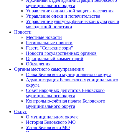
Архивный отдел администрации Беловского
муниципального округа
Управление социальной защиты населения
Управление опеки и попечительства
Управление культуры, физической культуры и
молодежной политики
Новости
Местные новости
Региональные новости
Газета "Сельские зори"
Новости государственных органов
Официальный комментарий
Объявления
Органы местного самоуправления
Глава Беловского муниципального округа
Администрация Беловского муниципального
округа
Совет народных депутатов Беловского
муниципального округа
Контрольно-счётная палата Беловского
муниципального округа
Округ
О муниципальном округе
История Беловского МО
Устав Беловского МО