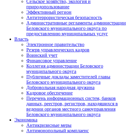
Сельское хозяйство, экология и
природопользование
Эффективный регион
Антитеррористическая безопасность
Административные регламенты администрации
Беловского муниципального округа по
предоставлению муниципальных услуг
Власть
Электронное правительство
Резерв управленческих кадров
Воинский учет
Финансовое управление
Коллегия администрации Беловского
муниципального округа
Публичные доклады заместителей главы
Беловского муниципального округа
Добровольная народная дружина
Кадровое обеспечение
Перечень информационных систем, банков
данных, реестров, регистров, находящихся в
ведении органов местного самоуправления
Беловского муниципального округа
Экономика
Антикризисные меры
Антимонопольный комплаенс