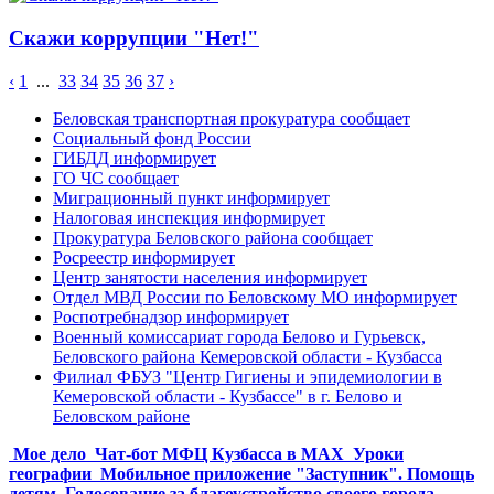
Скажи коррупции "Нет!"
‹
1
...
33
34
35
36
37
›
Беловская транспортная прокуратура сообщает
Социальный фонд России
ГИБДД информирует
ГО ЧС сообщает
Миграционный пункт информирует
Налоговая инспекция информирует
Прокуратура Беловского района сообщает
Росреестр информирует
Центр занятости населения информирует
Отдел МВД России по Беловскому МО информирует
Роспотребнадзор информирует
Военный комиссариат города Белово и Гурьевск,
Беловского района Кемеровской области - Кузбасса
Филиал ФБУЗ "Центр Гигиены и эпидемиологии в
Кемеровской области - Кузбассе" в г. Белово и
Беловском районе
Мое дело
Чат-бот МФЦ Кузбасса в MAX
Уроки
географии
Мобильное приложение "Заступник". Помощь
детям
Голосование за благоустройство своего города